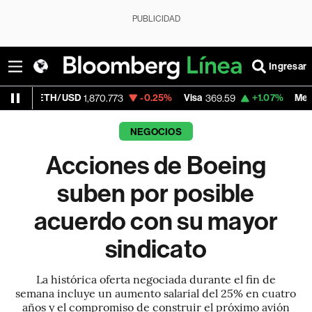
PUBLICIDAD
Ingresar
/USD
-0.25%
Visa
+1.07%
MercadoLibre
1,870.773
369.59
1,
NEGOCIOS
Acciones de Boeing
suben por posible
acuerdo con su mayor
sindicato
La histórica oferta negociada durante el fin de
semana incluye un aumento salarial del 25% en cuatro
años y el compromiso de construir el próximo avión