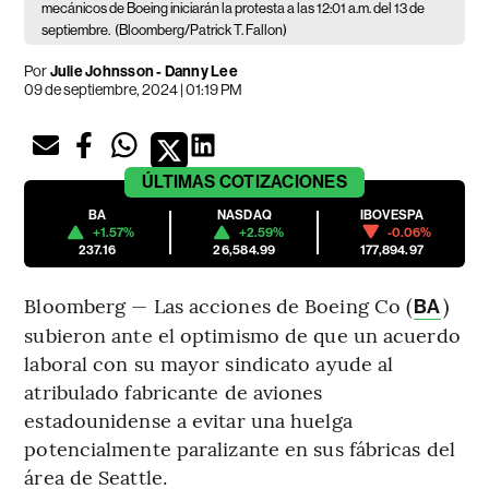
mecánicos de Boeing iniciarán la protesta a las 12:01 a.m. del 13 de
septiembre.
(Bloomberg/Patrick T. Fallon)
Por
Julie Johnsson - Danny Lee
09 de septiembre, 2024 | 01:19 PM
ÚLTIMAS
COTIZACIONES
BA
NASDAQ
IBOVESPA
+1.57%
+2.59%
-0.06%
237.16
26,584.99
177,894.97
Bloomberg — Las acciones de Boeing Co (
)
BA
subieron ante el optimismo de que un acuerdo
laboral con su mayor sindicato ayude al
atribulado fabricante de aviones
estadounidense a evitar una huelga
potencialmente paralizante en sus fábricas del
área de Seattle.