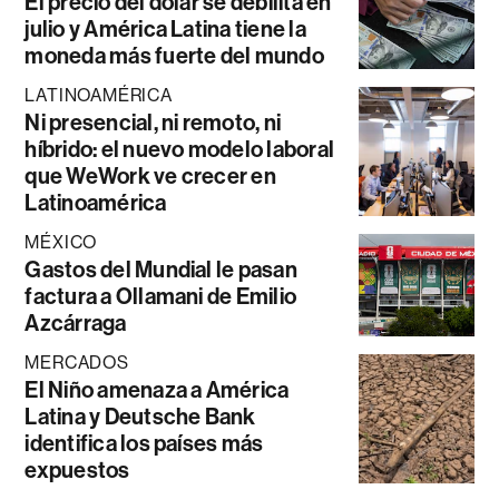
El precio del dólar se debilita en
julio y América Latina tiene la
moneda más fuerte del mundo
LATINOAMÉRICA
Ni presencial, ni remoto, ni
híbrido: el nuevo modelo laboral
que WeWork ve crecer en
Latinoamérica
MÉXICO
Gastos del Mundial le pasan
factura a Ollamani de Emilio
Azcárraga
MERCADOS
El Niño amenaza a América
Latina y Deutsche Bank
identifica los países más
expuestos