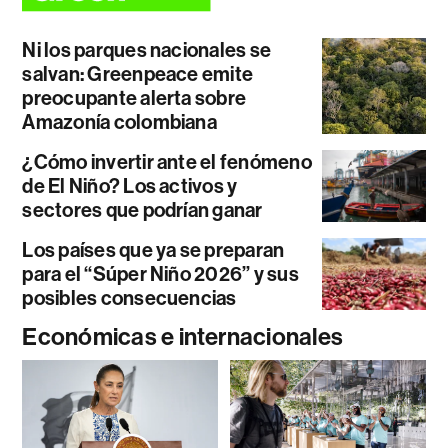
Ni los parques nacionales se
salvan: Greenpeace emite
preocupante alerta sobre
Amazonía colombiana
¿Cómo invertir ante el fenómeno
de El Niño? Los activos y
sectores que podrían ganar
Los países que ya se preparan
para el “Súper Niño 2026” y sus
posibles consecuencias
Económicas e internacionales