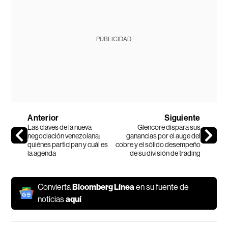
PUBLICIDAD
Anterior
Siguiente
Las claves de la nueva
Glencore dispara sus
negociación venezolana:
ganancias por el auge del
quiénes participan y cuál es
cobre y el sólido desempeño
la agenda
de su división de trading
Convierta
Bloomberg Línea
en su fuente de
noticias
aquí