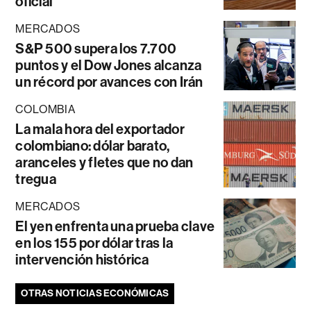
oficial
MERCADOS
S&P 500 supera los 7.700
puntos y el Dow Jones alcanza
un récord por avances con Irán
COLOMBIA
La mala hora del exportador
colombiano: dólar barato,
aranceles y fletes que no dan
tregua
MERCADOS
El yen enfrenta una prueba clave
en los 155 por dólar tras la
intervención histórica
OTRAS NOTICIAS ECONÓMICAS