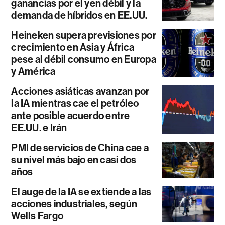
ganancias por el yen débil y la
demanda de híbridos en EE.UU.
Heineken supera previsiones por
crecimiento en Asia y África
pese al débil consumo en Europa
y América
Acciones asiáticas avanzan por
la IA mientras cae el petróleo
ante posible acuerdo entre
EE.UU. e Irán
PMI de servicios de China cae a
su nivel más bajo en casi dos
años
El auge de la IA se extiende a las
acciones industriales, según
Wells Fargo