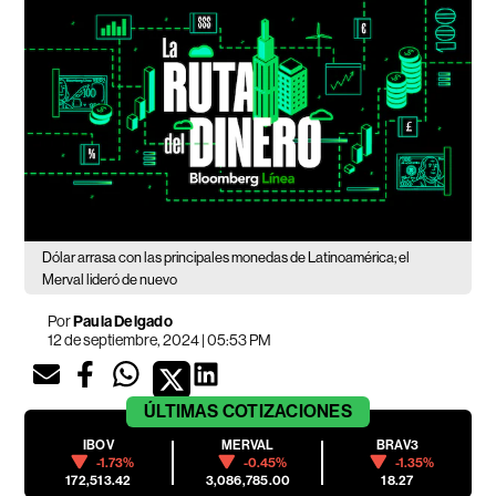
Dólar arrasa con las principales monedas de Latinoamérica; el
Merval lideró de nuevo
Por
Paula Delgado
12 de septiembre, 2024 | 05:53 PM
ÚLTIMAS
COTIZACIONES
IBOV
MERVAL
BRAV3
-1.73%
-0.45%
-1.35%
172,513.42
3,086,785.00
18.27