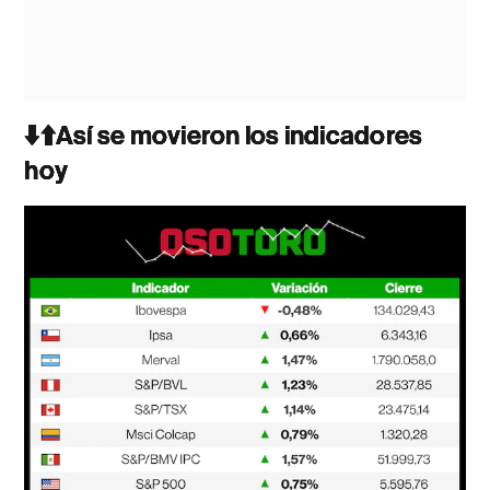
⬇️⬆️Así se movieron los indicadores
hoy