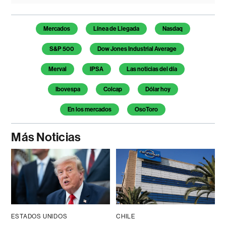
Temas de este artículo
Mercados
Línea de Llegada
Nasdaq
S&P 500
Dow Jones Industrial Average
Merval
IPSA
Las noticias del día
Ibovespa
Colcap
Dólar hoy
En los mercados
OsoToro
Más Noticias
ESTADOS UNIDOS
CHILE