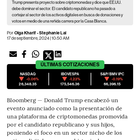
Trump presenta proyecto sobre criptomonedas y dice que EE.UU.
debe dominar el sector.
El candidato republicano ha pasado a
cortejar al sector de los activos digitales en busca de donaciones y
votos en medio de una reñida carrera por la Casa Blanca.
Por
Olga Kharif - Stephanie Lai
17 de septiembre, 2024 | 10:50 AM
ÚLTIMAS
COTIZACIONES
NASDAQ
IBOVESPA
S&P/BMV IPC
-0.06%
-1.23%
-0.19%
26,348.35
175,546.36
66,396.15
Bloomberg — Donald Trump encabezó un
evento anunciado como la presentación de
una plataforma de criptomonedas promovida
por el candidato republicano y sus hijos,
poniendo el foco en un sector nicho de los