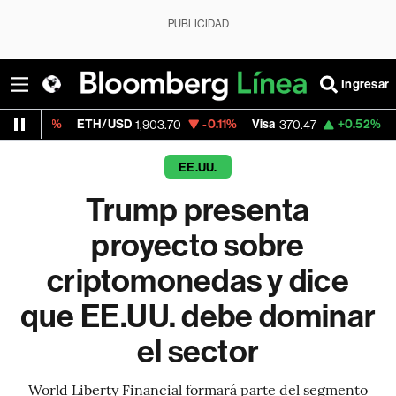
PUBLICIDAD
Ingresar
ETH/USD
-0.11%
Visa
+0.52%
MercadoLibre
1,903.70
370.47
EE.UU.
Trump presenta
proyecto sobre
criptomonedas y dice
que EE.UU. debe dominar
el sector
World Liberty Financial formará parte del segmento