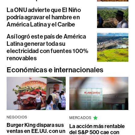
La ONU advierte que El Niño
podría agravar el hambre en
América Latina y el Caribe
Así logró este país de América
Latina generar toda su
electricidad con fuentes 100%
renovables
Económicas e internacionales
NEGOCIOS
MERCADOS
Burger King dispara sus
La acción más rentable
ventas en EE.UU. con un
del S&P 500 cae con