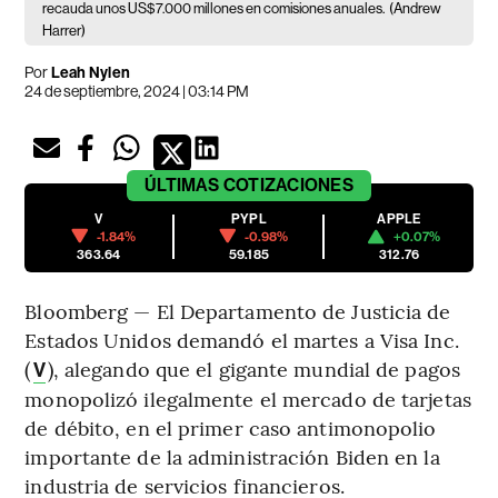
recauda unos US$7.000 millones en comisiones anuales.
(Andrew
Harrer)
Por
Leah Nylen
24 de septiembre, 2024 | 03:14 PM
ÚLTIMAS
COTIZACIONES
V
PYPL
APPLE
-1.84%
-0.98%
+0.07%
363.64
59.185
312.76
Bloomberg — El Departamento de Justicia de
Estados Unidos demandó el martes a Visa Inc.
(
), alegando que el gigante mundial de pagos
V
monopolizó ilegalmente el mercado de tarjetas
de débito, en el primer caso antimonopolio
importante de la administración Biden en la
industria de servicios financieros.