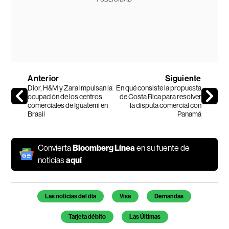
Anterior
Siguiente
Dior, H&M y Zara impulsan la
En qué consiste la propuesta
ocupación de los centros
de Costa Rica para resolver
comerciales de Iguatemi en
la disputa comercial con
Brasil
Panamá
Convierta
Bloomberg Línea
en su fuente de
noticias
aquí
Temas de este artículo
Las noticias del día
Visa
Demandas
Tarjeta débito
Las Últimas