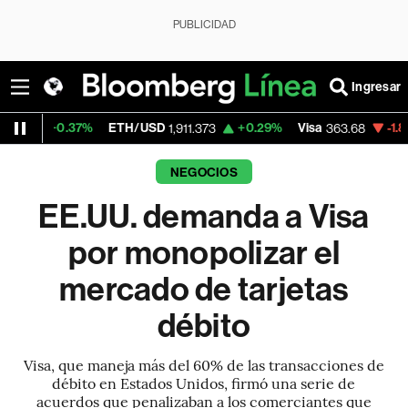
PUBLICIDAD
Ingresar
37%
ETH/USD
+0.29%
Visa
-1.83%
Mercad
1,911.373
363.68
NEGOCIOS
EE.UU. demanda a Visa
por monopolizar el
mercado de tarjetas
débito
Visa, que maneja más del 60% de las transacciones de
débito en Estados Unidos, firmó una serie de
acuerdos que penalizaban a los comerciantes que