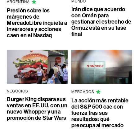
MUNDO
ARGENTINA
Irán dice que acuerdo
Presión sobre los
con Omán para
márgenes de
gestionar el estrecho de
MercadoLibre inquieta a
Ormuz está en su fase
inversores y acciones
final
caen en el Nasdaq
NEGOCIOS
MERCADOS
Burger King dispara sus
La acción más rentable
ventas en EE.UU. con un
del S&P 500 cae con
nuevo Whopper y una
fuerza tras sus
promoción de Star Wars
resultados: qué
preocupa al mercado