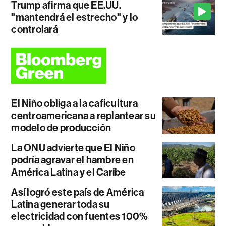
Trump afirma que EE.UU.
"mantendrá el estrecho" y lo
controlará
El Niño obliga a la caficultura
centroamericana a replantear su
modelo de producción
La ONU advierte que El Niño
podría agravar el hambre en
América Latina y el Caribe
Así logró este país de América
Latina generar toda su
electricidad con fuentes 100%