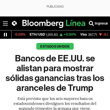
PUBLICIDAD
Ingresar
3%
ETH/USD
+0.00%
Visa
-0.23%
MercadoL
1,915.83
367.71
ESTADOS UNIDOS
Bancos de EE.UU. se
alistan para mostrar
sólidas ganancias tras los
aranceles de Trump
Está previsto que los seis mayores bancos
estadounidenses divulguen los resultados del
segundo trimestre la semana que viene.