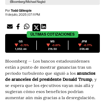
(Bloomberg/Michael Nagle)
Por
Todd Gillespie
11 de julio, 2025 | 07:11 PM
ÚLTIMAS
COTIZACIONES
GS
MS
JPM
-0.75%
-0.81%
-0.77%
1,052.44
216.50
356.48
Bloomberg — Los bancos estadounidenses
están a punto de mostrar ganancias tras un
periodo turbulento que siguió a los
anuncios
de aranceles del presidente Donald Trump
, y
se espera que los ejecutivos vayan más allá y
sugieran cómo esos beneficios podrían
aumentar aún más gracias a la desregulación.