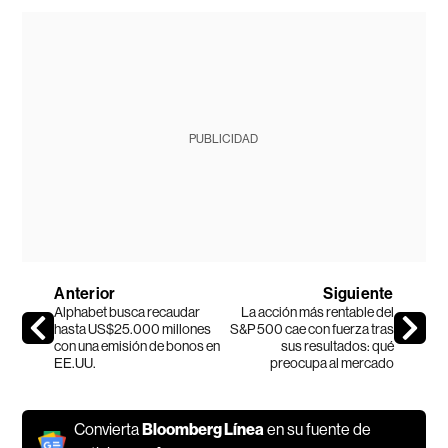
PUBLICIDAD
Anterior
Siguiente
Alphabet busca recaudar
La acción más rentable del
hasta US$25.000 millones
S&P 500 cae con fuerza tras
con una emisión de bonos en
sus resultados: qué
EE.UU.
preocupa al mercado
Convierta
Bloomberg Línea
en su fuente de