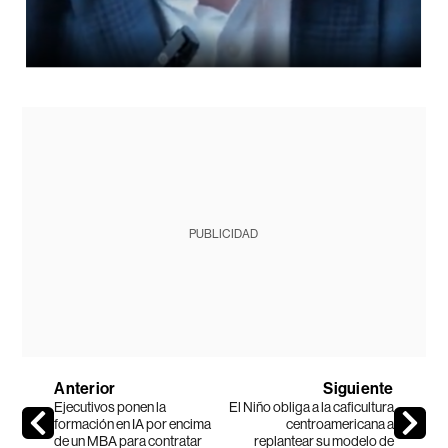
PUBLICIDAD
Anterior
Siguiente
Ejecutivos ponen la
El Niño obliga a la caficultura
formación en IA por encima
centroamericana a
de un MBA para contratar
replantear su modelo de