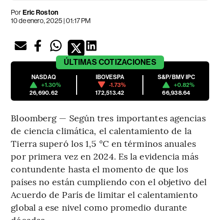
Por
Eric Roston
10 de enero, 2025 | 01:17 PM
ÚLTIMAS
COTIZACIONES
NASDAQ
IBOVESPA
S&P/BMV IPC
+1.30%
-1.73%
+0.82%
26,690.62
172,513.42
66,938.64
Bloomberg — Según tres importantes agencias
de ciencia climática, el calentamiento de la
Tierra superó los 1,5 °C en términos anuales
por primera vez en 2024. Es la evidencia más
contundente hasta el momento de que los
países no están cumpliendo con el objetivo del
Acuerdo de París de limitar el calentamiento
global a ese nivel como promedio durante
décadas.