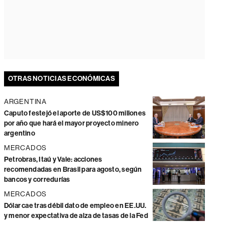
OTRAS NOTICIAS ECONÓMICAS
ARGENTINA
Caputo festejó el aporte de US$100 millones
por año que hará el mayor proyecto minero
argentino
MERCADOS
Petrobras, Itaú y Vale: acciones
recomendadas en Brasil para agosto, según
bancos y corredurías
MERCADOS
Dólar cae tras débil dato de empleo en EE.UU.
y menor expectativa de alza de tasas de la Fed