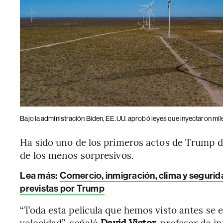
Bajo la administración Biden, EE.UU. aprobó leyes que inyectaron miles
Ha sido uno de los primeros actos de Trump 
de los menos sorpresivos.
Lea más:
Comercio, inmigración, clima y segurid
previstas por Trump
“Toda esta película que hemos visto antes se 
velocidad”, señaló
David Victor,
profesor de in