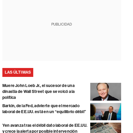
PUBLICIDAD
LAS ÚLTIMAS
Muere John Loeb Jr., el sucesor de una
dinastía de Wall Street que se volcó a la
política
Barkin, de la Fed, advierte que el mercado
laboral de EE.UU. está en un “equilibrio débil”
Yen avanza tras el débil dato laboral de EE.UU.
y crece la alerta por posible intervención