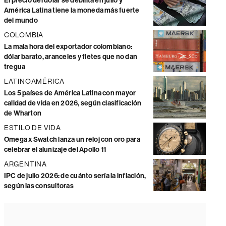
El precio del dólar se debilita en julio y
América Latina tiene la moneda más fuerte
del mundo
COLOMBIA
La mala hora del exportador colombiano:
dólar barato, aranceles y fletes que no dan
tregua
LATINOAMÉRICA
Los 5 países de América Latina con mayor
calidad de vida en 2026, según clasificación
de Wharton
ESTILO DE VIDA
Omega x Swatch lanza un reloj con oro para
celebrar el alunizaje del Apollo 11
ARGENTINA
IPC de julio 2026: de cuánto sería la inflación,
según las consultoras