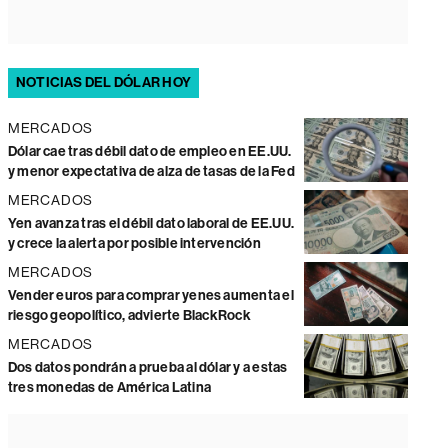
NOTICIAS DEL DÓLAR HOY
MERCADOS
Dólar cae tras débil dato de empleo en EE.UU.
y menor expectativa de alza de tasas de la Fed
MERCADOS
Yen avanza tras el débil dato laboral de EE.UU.
y crece la alerta por posible intervención
MERCADOS
Vender euros para comprar yenes aumenta el
riesgo geopolítico, advierte BlackRock
MERCADOS
Dos datos pondrán a prueba al dólar y a estas
tres monedas de América Latina