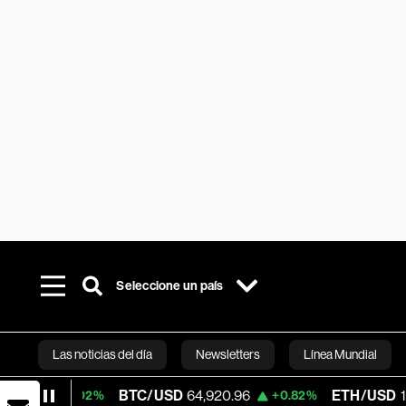
Seleccione un país
Las noticias del día
Newsletters
Línea Mundial
BTC/USD
64,920.96
ETH/USD
1,914.54
+0.02%
+0.82%
Bloomberg 