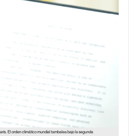
rís.
El orden climático mundial tambalea bajo la segunda