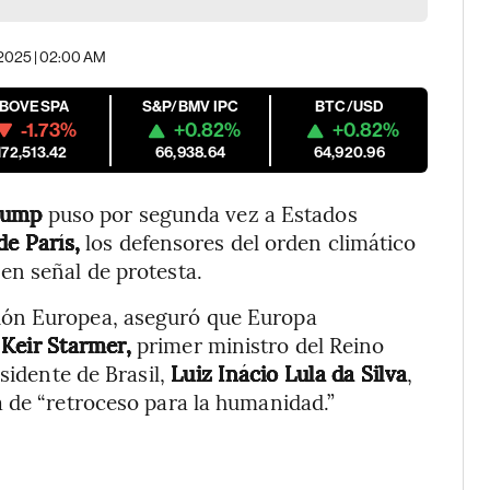
 2025 | 02:00 AM
IBOVESPA
S&P/BMV IPC
BTC/USD
-1.73%
+0.82%
+0.82%
172,513.42
66,938.64
64,920.96
rump
puso por segunda vez a Estados
e París,
los defensores del orden climático
en señal de protesta.
sión Europea, aseguró que Europa
,
Keir Starmer,
primer ministro del Reino
sidente de Brasil,
Luiz Inácio Lula da Silva
,
 de “retroceso para la humanidad.”