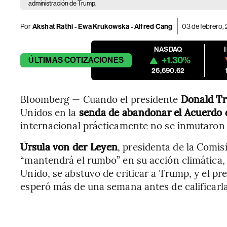
administración de Trump.
Por
Akshat Rathi - Ewa Krukowska - Alfred Cang
03 de febrero,
NASDAQ
+1.30%
ÚLTIMAS
COTIZACIONES
26,690.62
Bloomberg — Cuando el presidente
Donald T
Unidos en la
senda de abandonar el Acuerdo d
internacional prácticamente no se inmutaron 
Úrsula von der Leyen
, presidenta de la Comi
“mantendrá el rumbo” en su acción climática
Unido, se abstuvo de criticar a Trump, y el pre
esperó más de una semana antes de calificarla