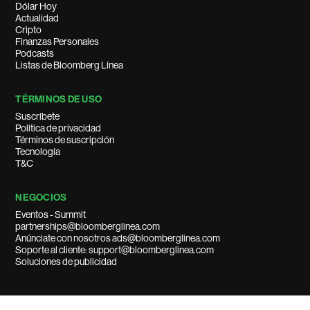
Dólar Hoy
Actualidad
Cripto
Finanzas Personales
Podcasts
Listas de Bloomberg Línea
TÉRMINOS DE USO
Suscríbete
Política de privacidad
Términos de suscripción
Tecnología
T&C
NEGOCIOS
Eventos - Summit
partnerships@bloomberglinea.com
Anúnciate con nosotros ads@bloomberglinea.com
Soporte al cliente: support@bloomberglinea.com
Soluciones de publicidad