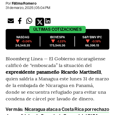
Por
Fátima Romero
31 de marzo, 2025 | 05:04 PM
ÚLTIMAS
COTIZACIONES
NASDAQ
IBOVESPA
S&P/BMV IPC
-0.06%
-1.23%
-0.19%
26,348.35
175,546.36
66,396.15
Bloomberg Línea — El Gobierno nicaragüense
calificó de “emboscada” la situación del
expresidente panameño Ricardo Martinelli
,
quien saldría a Managua este lunes 31 de marzo
de la embajada de Nicaragua en Panamá,
donde se encuentra refugiado para evitar una
condena de cárcel por lavado de dinero.
Ver más
:
Nicaragua ataca a Costa Rica por rechazo