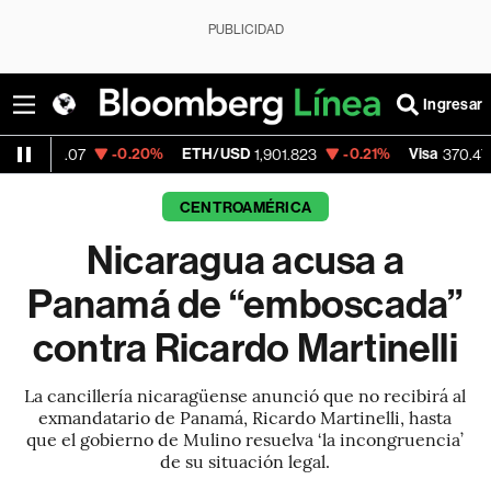
PUBLICIDAD
Ingresar
-0.20%
ETH/USD
-0.21%
Visa
+0.52%
1,901.823
370.47
CENTROAMÉRICA
Nicaragua acusa a
Panamá de “emboscada”
contra Ricardo Martinelli
La cancillería nicaragüense anunció que no recibirá al
exmandatario de Panamá, Ricardo Martinelli, hasta
que el gobierno de Mulino resuelva ‘la incongruencia’
de su situación legal.