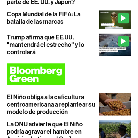
parte de EE. UU. y Japón?
Copa Mundial de la FIFA: La
batalla de las marcas
Trump afirma que EE.UU.
"mantendrá el estrecho" y lo
controlará
El Niño obliga a la caficultura
centroamericana a replantear su
modelo de producción
La ONU advierte que El Niño
podría agravar el hambre en