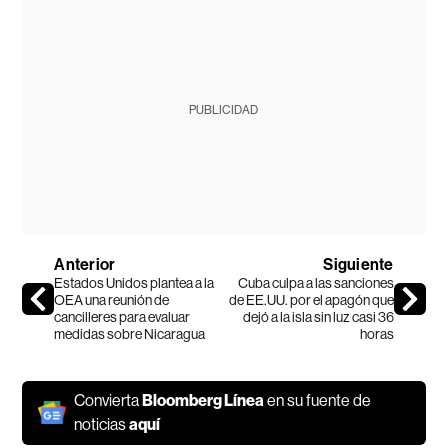
PUBLICIDAD
Anterior
Siguiente
Estados Unidos plantea a la
Cuba culpa a las sanciones
OEA una reunión de
de EE.UU. por el apagón que
cancilleres para evaluar
dejó a la isla sin luz casi 36
medidas sobre Nicaragua
horas
Convierta
Bloomberg Línea
en su fuente de
noticias
aquí