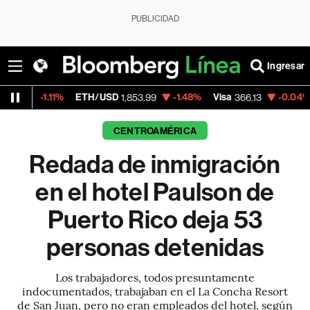
PUBLICIDAD
Ingresar
1%
ETH/USD
-1.48%
Visa
-0.04%
MercadoL
1,853.99
366.13
CENTROAMÉRICA
Redada de inmigración
en el hotel Paulson de
Puerto Rico deja 53
personas detenidas
Los trabajadores, todos presuntamente
indocumentados, trabajaban en el La Concha Resort
de San Juan, pero no eran empleados del hotel, según