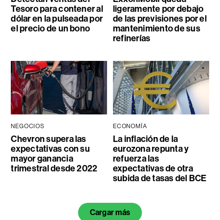
Tesoro para contener al
ligeramente por debajo
dólar en la pulseada por
de las previsiones por el
el precio de un bono
mantenimiento de sus
refinerías
NEGOCIOS
ECONOMÍA
Chevron supera las
La inflación de la
expectativas con su
eurozona repunta y
mayor ganancia
refuerza las
trimestral desde 2022
expectativas de otra
subida de tasas del BCE
Cargar más