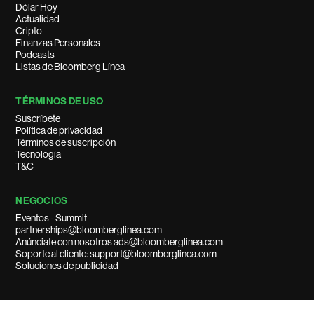
Dólar Hoy
Actualidad
Cripto
Finanzas Personales
Podcasts
Listas de Bloomberg Línea
TÉRMINOS DE USO
Suscríbete
Política de privacidad
Términos de suscripción
Tecnología
T&C
NEGOCIOS
Eventos - Summit
partnerships@bloomberglinea.com
Anúnciate con nosotros ads@bloomberglinea.com
Soporte al cliente: support@bloomberglinea.com
Soluciones de publicidad