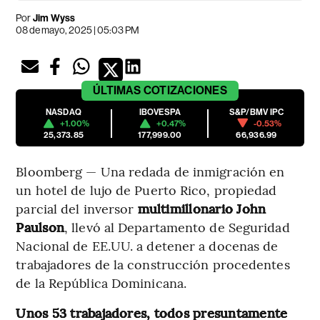
Por
Jim Wyss
08 de mayo, 2025 | 05:03 PM
ÚLTIMAS
COTIZACIONES
NASDAQ
IBOVESPA
S&P/BMV IPC
+1.00%
+0.47%
-0.53%
25,373.85
177,999.00
66,936.99
Bloomberg — Una redada de inmigración en
un hotel de lujo de Puerto Rico, propiedad
parcial del inversor
multimillonario John
Paulson
, llevó al Departamento de Seguridad
Nacional de EE.UU. a detener a docenas de
trabajadores de la construcción procedentes
de la República Dominicana.
Unos 53 trabajadores, todos presuntamente