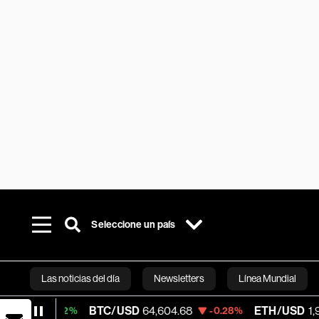
Seleccione un país
Las noticias del día
Newsletters
Línea Mundial
BTC/USD
64,604.68
ETH/USD
1,906.455
.02%
-0.28%
Bloomberg 