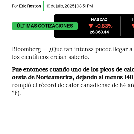
Por
Eric Roston
19 de julio, 2025 | 03:51 PM
NASDAQ
-0.83%
ÚLTIMAS
COTIZACIONES
26,363.44
Bloomberg — ¿Qué tan intensa puede llegar a s
los científicos creían saberlo.
Fue entonces cuando uno de los picos de cal
oeste de Norteamérica, dejando al menos 14
rompió el récord de calor canadiense de 84 año
°F).