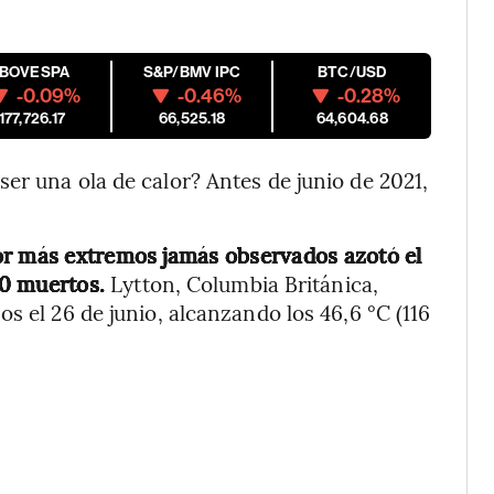
IBOVESPA
S&P/BMV IPC
BTC/USD
-0.09%
-0.46%
-0.28%
177,726.17
66,525.18
64,604.68
er una ola de calor? Antes de junio de 2021,
or más extremos jamás observados azotó el
00 muertos.
Lytton, Columbia Británica,
s el 26 de junio, alcanzando los 46,6 °C (116