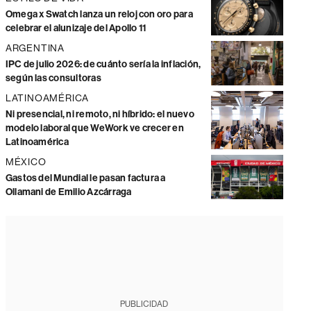
Omega x Swatch lanza un reloj con oro para
celebrar el alunizaje del Apollo 11
ARGENTINA
IPC de julio 2026: de cuánto sería la inflación,
según las consultoras
LATINOAMÉRICA
Ni presencial, ni remoto, ni híbrido: el nuevo
modelo laboral que WeWork ve crecer en
Latinoamérica
MÉXICO
Gastos del Mundial le pasan factura a
Ollamani de Emilio Azcárraga
PUBLICIDAD