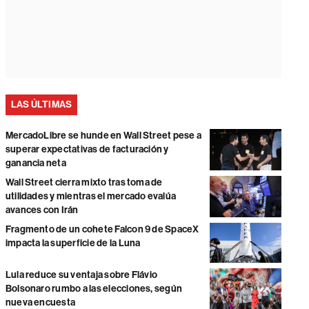
LAS ÚLTIMAS
MercadoLibre se hunde en Wall Street pese a
superar expectativas de facturación y
ganancia neta
Wall Street cierra mixto tras toma de
utilidades y mientras el mercado evalúa
avances con Irán
Fragmento de un cohete Falcon 9 de SpaceX
impacta la superficie de la Luna
Lula reduce su ventaja sobre Flávio
Bolsonaro rumbo a las elecciones, según
nueva encuesta