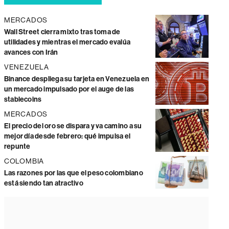
MERCADOS
Wall Street cierra mixto tras toma de
utilidades y mientras el mercado evalúa
avances con Irán
VENEZUELA
Binance despliega su tarjeta en Venezuela en
un mercado impulsado por el auge de las
stablecoins
MERCADOS
El precio del oro se dispara y va camino a su
mejor día desde febrero: qué impulsa el
repunte
COLOMBIA
Las razones por las que el peso colombiano
está siendo tan atractivo