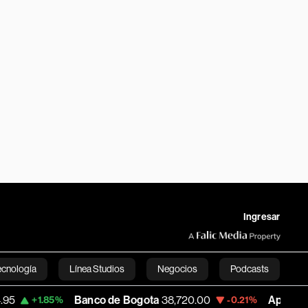
Ingresar
ecnología
Línea Studios
Negocios
Podcasts
Banco de Bogota
38,720.00
Apple
310.94
5%
-0.21%
+0
English