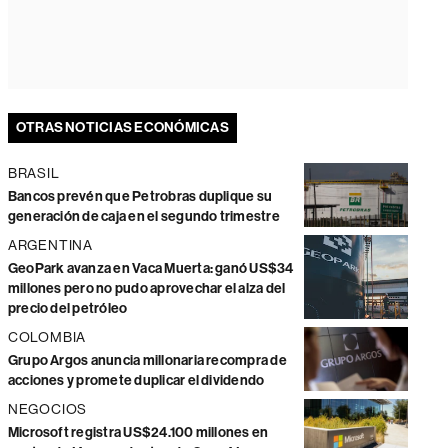
OTRAS NOTICIAS ECONÓMICAS
BRASIL
Bancos prevén que Petrobras duplique su
generación de caja en el segundo trimestre
ARGENTINA
GeoPark avanza en Vaca Muerta: ganó US$34
millones pero no pudo aprovechar el alza del
precio del petróleo
COLOMBIA
Grupo Argos anuncia millonaria recompra de
acciones y promete duplicar el dividendo
NEGOCIOS
Microsoft registra US$24.100 millones en