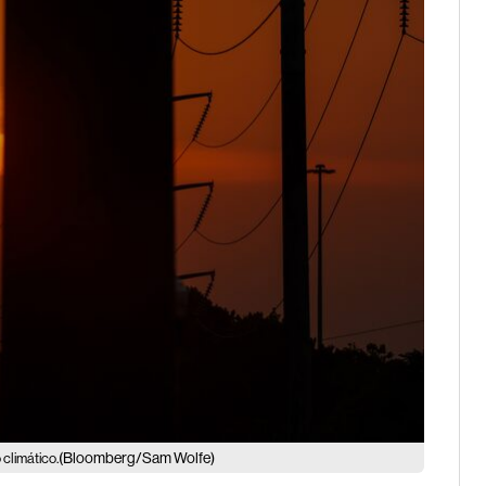
(Bloomberg/Sam Wolfe)
 climático.