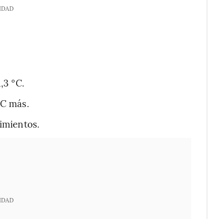
IDAD
,3 °C.
°C más.
cimientos.
IDAD