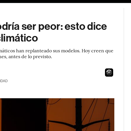
dría ser peor: esto dice
climático
climáticos han replanteado sus modelos. Hoy creen que
s, antes de lo previsto.
24
IDAD