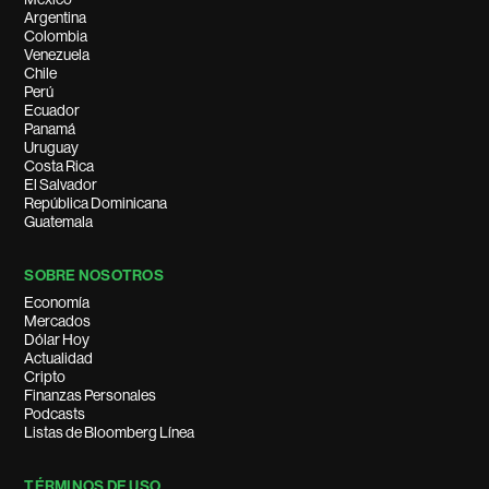
Argentina
Colombia
Venezuela
Chile
Perú
Ecuador
Panamá
Uruguay
Costa Rica
El Salvador
República Dominicana
Guatemala
SOBRE NOSOTROS
Economía
Mercados
Dólar Hoy
Actualidad
Cripto
Finanzas Personales
Podcasts
Listas de Bloomberg Línea
TÉRMINOS DE USO