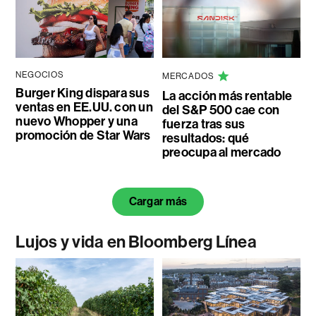
NEGOCIOS
MERCADOS
Burger King dispara sus
La acción más rentable
ventas en EE.UU. con un
del S&P 500 cae con
nuevo Whopper y una
fuerza tras sus
promoción de Star Wars
resultados: qué
preocupa al mercado
Cargar más
Lujos y vida en Bloomberg Línea