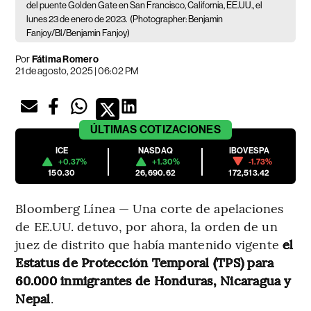
del puente Golden Gate en San Francisco, California, EE.UU., el
lunes 23 de enero de 2023.
(Photographer: Benjamin
Fanjoy/Bl/Benjamin Fanjoy)
Por
Fátima Romero
21 de agosto, 2025 | 06:02 PM
ÚLTIMAS
COTIZACIONES
ICE
NASDAQ
IBOVESPA
+0.37%
+1.30%
-1.73%
150.30
26,690.62
172,513.42
Bloomberg Línea — Una corte de apelaciones
de EE.UU. detuvo, por ahora, la orden de un
juez de distrito que había mantenido vigente
el
Estatus de Protección Temporal (TPS) para
60.000 inmigrantes de Honduras, Nicaragua y
Nepal
.