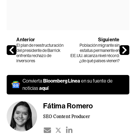
Anterior
Siguiente
El plan de reestructuración
Población migrante sin
del presidente de Barrick
estatus permanente en
enfrenta rechazo de
EE.UU. alcanza nivel récord:
inversores
¿de qué países vienen?
Convierta
Bloomberg Línea
en su fuente de
noticias
aquí
Fátima Romero
SEO Content Producer