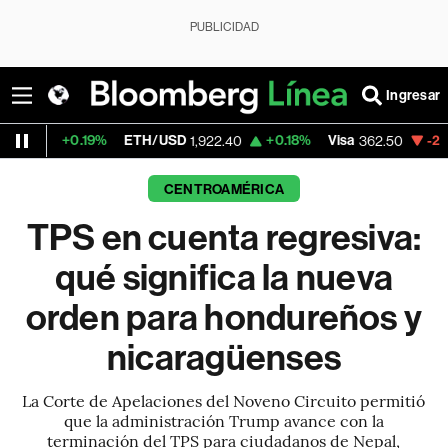
PUBLICIDAD
Ingresar
9%
ETH/USD
+0.18%
Visa
-2.15%
Mercado
1,922.40
362.50
CENTROAMÉRICA
TPS en cuenta regresiva:
qué significa la nueva
orden para hondureños y
nicaragüenses
La Corte de Apelaciones del Noveno Circuito permitió
que la administración Trump avance con la
terminación del TPS para ciudadanos de Nepal,