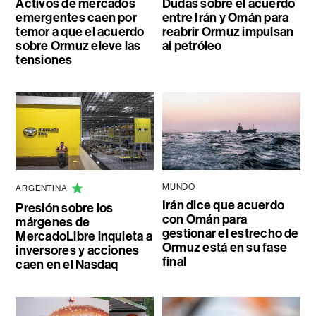
Activos de mercados
Dudas sobre el acuerdo
emergentes caen por
entre Irán y Omán para
temor a que el acuerdo
reabrir Ormuz impulsan
sobre Ormuz eleve las
al petróleo
tensiones
MUNDO
ARGENTINA
Irán dice que acuerdo
Presión sobre los
con Omán para
márgenes de
gestionar el estrecho de
MercadoLibre inquieta a
Ormuz está en su fase
inversores y acciones
final
caen en el Nasdaq