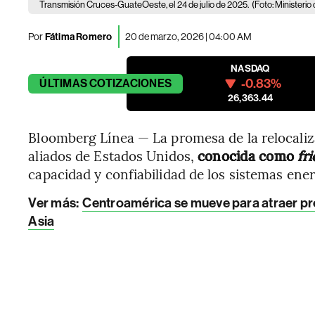
Transmisión Cruces-GuateOeste, el 24 de julio de 2025.
(Foto: Ministerio
Por
Fátima Romero
20 de marzo, 2026 | 04:00 AM
NASDAQ
-0.83%
ÚLTIMAS
COTIZACIONES
26,363.44
Bloomberg Línea — La promesa de la relocaliz
aliados de Estados Unidos,
conocida como
fr
capacidad y confiabilidad de los sistemas ene
Ver más:
Centroamérica se mueve para atraer pro
Asia