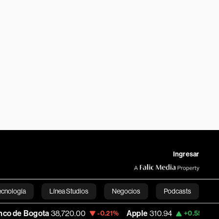
Ingresar
ecnología
Línea Studios
Negocios
Podcasts
gota
38,720.00
Apple
310.94
USD COP
-0.21%
+0.55%
English