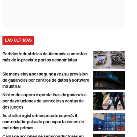
LAS ÚLTIMAS
Pedidos industriales de Alemania aumentan
más de lo previsto por los economistas
Siemens eleva por segunda vez su previsión
de ganancias por centros de datos y software
industrial
Nintendo supera expectativas de ganancias
por devoluciones de aranceles y ventas de
dos juegos
Australia registra inesperado superávit
comercial impulsado por exportaciones de
materias primas
Caída de acciones de semiconductores en