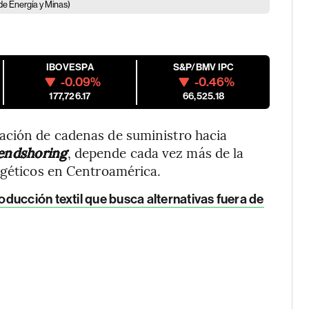
 de Energía y Minas)
IBOVESPA
S&P/BMV IPC
-0.09%
-0.46%
177,726.17
66,525.18
ación de cadenas de suministro hacia
iendshoring
, depende cada vez más de la
rgéticos en Centroamérica.
ducción textil que busca alternativas fuera de