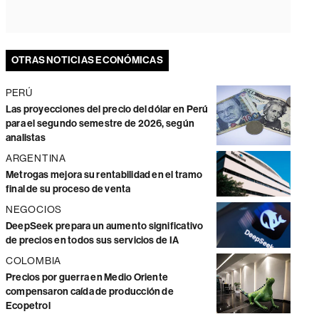
OTRAS NOTICIAS ECONÓMICAS
PERÚ
Las proyecciones del precio del dólar en Perú
para el segundo semestre de 2026, según
analistas
ARGENTINA
Metrogas mejora su rentabilidad en el tramo
final de su proceso de venta
NEGOCIOS
DeepSeek prepara un aumento significativo
de precios en todos sus servicios de IA
COLOMBIA
Precios por guerra en Medio Oriente
compensaron caída de producción de
Ecopetrol