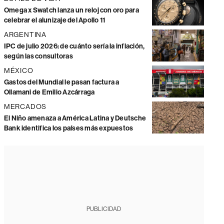
Omega x Swatch lanza un reloj con oro para
celebrar el alunizaje del Apollo 11
ARGENTINA
IPC de julio 2026: de cuánto sería la inflación,
según las consultoras
MÉXICO
Gastos del Mundial le pasan factura a
Ollamani de Emilio Azcárraga
MERCADOS
El Niño amenaza a América Latina y Deutsche
Bank identifica los países más expuestos
PUBLICIDAD