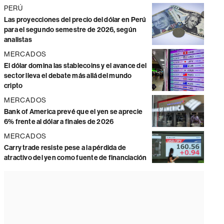
PERÚ
Las proyecciones del precio del dólar en Perú
para el segundo semestre de 2026, según
analistas
MERCADOS
El dólar domina las stablecoins y el avance del
sector lleva el debate más allá del mundo
cripto
MERCADOS
Bank of America prevé que el yen se aprecie
6% frente al dólar a finales de 2026
MERCADOS
Carry trade resiste pese a la pérdida de
atractivo del yen como fuente de financiación