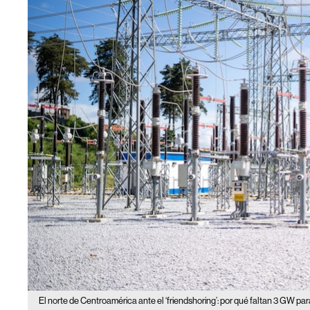
El norte de Centroamérica ante el ‘friendshoring’: por qué faltan 3 GW para