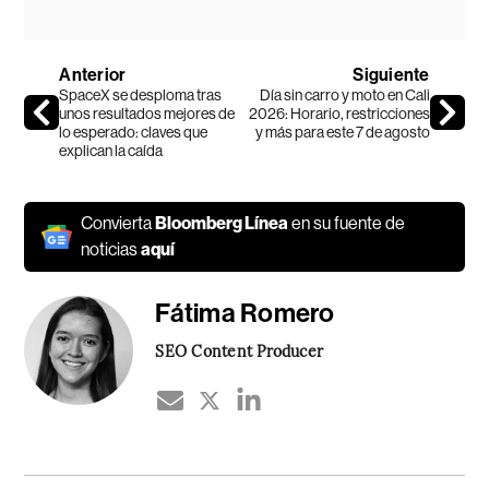
Anterior
Siguiente
SpaceX se desploma tras
Día sin carro y moto en Cali
unos resultados mejores de
2026: Horario, restricciones
lo esperado: claves que
y más para este 7 de agosto
explican la caída
Convierta
Bloomberg Línea
en su fuente de
noticias
aquí
Fátima Romero
SEO Content Producer