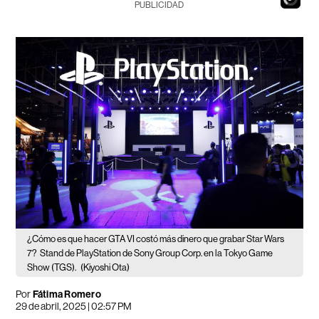
PUBLICIDAD
¿Cómo es que hacer GTA VI costó más dinero que grabar Star Wars
7?
Stand de PlayStation de Sony Group Corp. en la Tokyo Game
Show (TGS).
(Kiyoshi Ota)
Por
Fátima Romero
29 de abril, 2025 | 02:57 PM