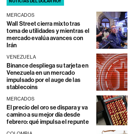
NOTICIAS DEL DÓLAR HOY
MERCADOS
Wall Street cierra mixto tras
toma de utilidades y mientras el
mercado evalúa avances con
Irán
VENEZUELA
Binance despliega su tarjeta en
Venezuela en un mercado
impulsado por el auge de las
stablecoins
MERCADOS
El precio del oro se dispara y va
camino a su mejor día desde
febrero: qué impulsa el repunte
COLOMBIA