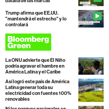
batalla de las marcas
Trump afirma que EE.UU.
"mantendrá el estrecho" y lo
controlará
La ONU advierte que El Niño
podría agravar el hambre en
América Latina y el Caribe
Así logró este país de América
Latina generar toda su
electricidad con fuentes 100%
renovables
Ni los parques nacionales se