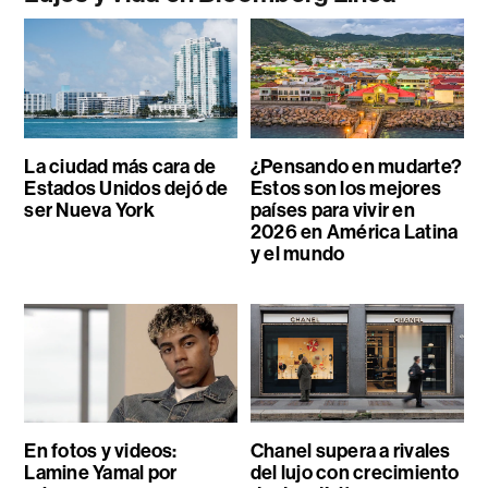
La ciudad más cara de
¿Pensando en mudarte?
Estados Unidos dejó de
Estos son los mejores
ser Nueva York
países para vivir en
2026 en América Latina
y el mundo
En fotos y videos:
Chanel supera a rivales
Lamine Yamal por
del lujo con crecimiento