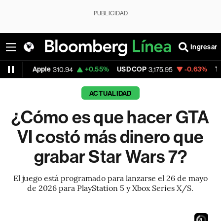
PUBLICIDAD
Ingresar
Apple
+0.55%
USD COP
-0.63%
Tesla
310.94
3,175.95
321.
ACTUALIDAD
¿Cómo es que hacer GTA
VI costó más dinero que
grabar Star Wars 7?
El juego está programado para lanzarse el 26 de mayo
de 2026 para PlayStation 5 y Xbox Series X/S.
7