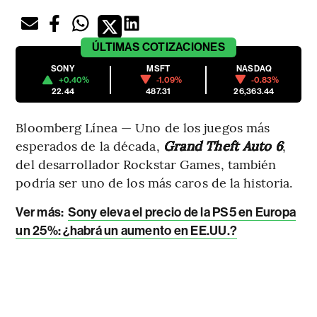
ÚLTIMAS
COTIZACIONES
SONY
MSFT
NASDAQ
+0.40%
-1.09%
-0.83%
22.44
487.31
26,363.44
Bloomberg Línea — Uno de los juegos más
esperados de la década,
Grand Theft Auto 6
,
del desarrollador Rockstar Games, también
podría
ser uno de los más caros de la historia.
Ver más:
Sony eleva el precio de la PS5 en Europa
un 25%: ¿habrá un aumento en EE.UU.?