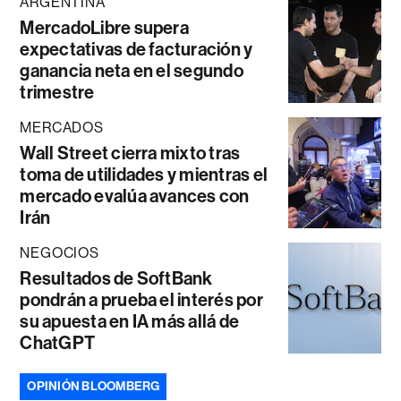
ARGENTINA
MercadoLibre supera
expectativas de facturación y
ganancia neta en el segundo
trimestre
MERCADOS
Wall Street cierra mixto tras
toma de utilidades y mientras el
mercado evalúa avances con
Irán
NEGOCIOS
Resultados de SoftBank
pondrán a prueba el interés por
su apuesta en IA más allá de
ChatGPT
OPINIÓN BLOOMBERG