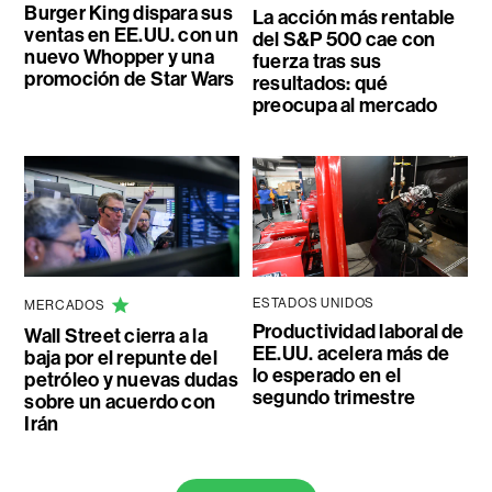
Burger King dispara sus
La acción más rentable
ventas en EE.UU. con un
del S&P 500 cae con
nuevo Whopper y una
fuerza tras sus
promoción de Star Wars
resultados: qué
preocupa al mercado
ESTADOS UNIDOS
MERCADOS
Productividad laboral de
Wall Street cierra a la
EE.UU. acelera más de
baja por el repunte del
lo esperado en el
petróleo y nuevas dudas
segundo trimestre
sobre un acuerdo con
Irán