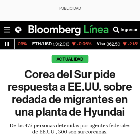
PUBLICIDAD
Ingresar
%
ETH/USD
-0.06%
Visa
-2.15%
MercadoL
1,912.913
362.50
ACTUALIDAD
Corea del Sur pide
respuesta a EE.UU. sobre
redada de migrantes en
una planta de Hyundai
De las 475 personas detenidas por agentes federales
de EE.UU., 300 son surcoreanas.