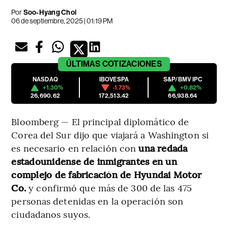
Por
Soo-Hyang Choi
06 de septiembre, 2025 | 01:19 PM
ÚLTIMAS
COTIZACIONES
NASDAQ
IBOVESPA
S&P/BMV IPC
+1.30%
-1.73%
+0.82%
26,690.62
172,513.42
66,938.64
Bloomberg — El principal diplomático de
Corea del Sur dijo que viajará a Washington si
es necesario en relación con
una redada
estadounidense de inmigrantes en un
complejo de fabricación de Hyundai Motor
Co.
y confirmó que más de 300 de las 475
personas detenidas en la operación son
ciudadanos suyos.