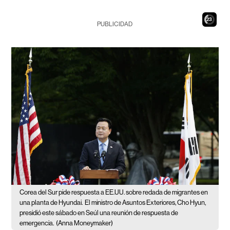
21
PUBLICIDAD
Corea del Sur pide respuesta a EE.UU. sobre redada de migrantes en
una planta de Hyundai.
El ministro de Asuntos Exteriores, Cho Hyun,
presidió este sábado en Seúl una reunión de respuesta de
emergencia.
(Anna Moneymaker)