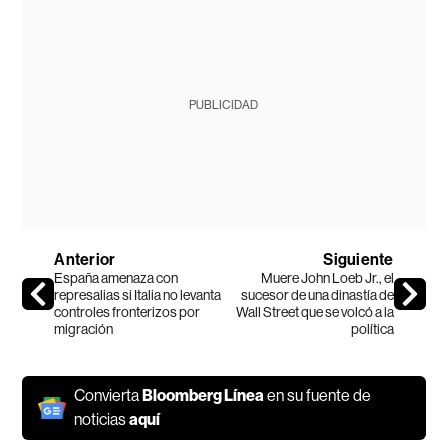
PUBLICIDAD
Anterior
Siguiente
España amenaza con
Muere John Loeb Jr., el
represalias si Italia no levanta
sucesor de una dinastía de
controles fronterizos por
Wall Street que se volcó a la
migración
política
Convierta
Bloomberg Línea
en su fuente de
noticias
aquí