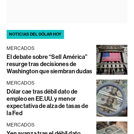
NOTICIAS DEL DÓLAR HOY
MERCADOS
El debate sobre “Sell América”
resurge tras decisiones de
Washington que siembran dudas
MERCADOS
Dólar cae tras débil dato de
empleo en EE.UU. y menor
expectativa de alza de tasas de
la Fed
MERCADOS
Yen avanza tras el débil dato