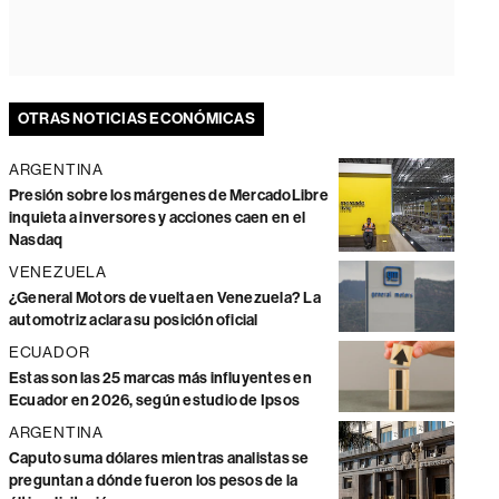
OTRAS NOTICIAS ECONÓMICAS
ARGENTINA
Presión sobre los márgenes de MercadoLibre
inquieta a inversores y acciones caen en el
Nasdaq
VENEZUELA
¿General Motors de vuelta en Venezuela? La
automotriz aclara su posición oficial
ECUADOR
Estas son las 25 marcas más influyentes en
Ecuador en 2026, según estudio de Ipsos
ARGENTINA
Caputo suma dólares mientras analistas se
preguntan a dónde fueron los pesos de la