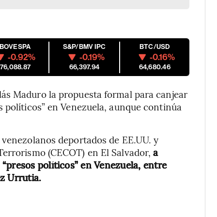
IBOVESPA
S&P/BMV IPC
BTC/USD
-0.92%
-0.19%
-0.16%
176,088.87
66,397.94
64,680.46
ás Maduro la propuesta formal para canjear
s políticos” en Venezuela, aunque continúa
s venezolanos deportados de EE.UU. y
Terrorismo (CECOT) en El Salvador,
a
“presos políticos” en Venezuela, entre
z Urrutia.