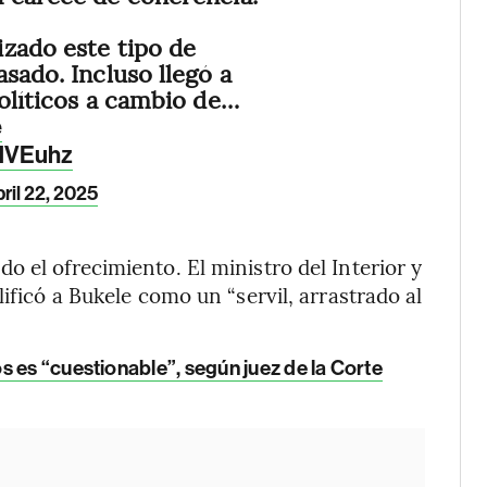
zado este tipo de
sado. Incluso llegó a
políticos a cambio de…
e
INVEuhz
ril 22, 2025
 el ofrecimiento. El ministro del Interior y
ificó a Bukele como un “servil, arrastrado al
 es “cuestionable”, según juez de la Corte