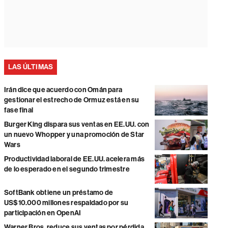
LAS ÚLTIMAS
Irán dice que acuerdo con Omán para
gestionar el estrecho de Ormuz está en su
fase final
Burger King dispara sus ventas en EE.UU. con
un nuevo Whopper y una promoción de Star
Wars
Productividad laboral de EE.UU. acelera más
de lo esperado en el segundo trimestre
SoftBank obtiene un préstamo de
US$10.000 millones respaldado por su
participación en OpenAI
Warner Bros. reduce sus ventas por pérdida