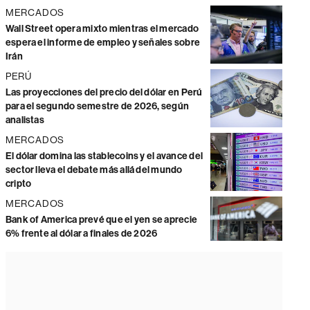
MERCADOS
Wall Street opera mixto mientras el mercado
espera el informe de empleo y señales sobre
Irán
PERÚ
Las proyecciones del precio del dólar en Perú
para el segundo semestre de 2026, según
analistas
MERCADOS
El dólar domina las stablecoins y el avance del
sector lleva el debate más allá del mundo
cripto
MERCADOS
Bank of America prevé que el yen se aprecie
6% frente al dólar a finales de 2026