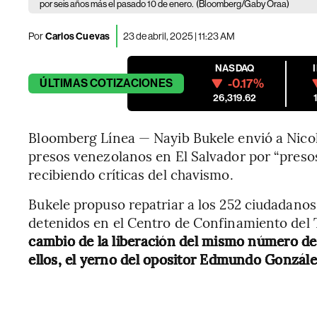
por seis años más el pasado 10 de enero.
(Bloomberg/Gaby Oraa)
Por
Carlos Cuevas
23 de abril, 2025 | 11:23 AM
NASDAQ
-0.17%
ÚLTIMAS
COTIZACIONES
26,319.62
Bloomberg Línea — Nayib Bukele envió a Nicol
presos venezolanos en El Salvador por “preso
recibiendo críticas del chavismo.
Bukele propuso repatriar a los 252 ciudadano
detenidos en el Centro de Confinamiento del 
cambio de la liberación del mismo número de 
ellos, el yerno del opositor Edmundo Gonzále