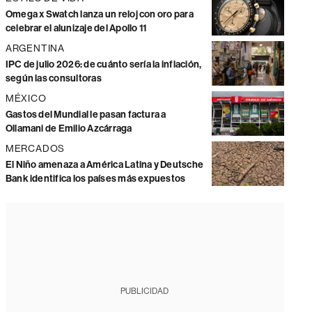
Omega x Swatch lanza un reloj con oro para
celebrar el alunizaje del Apollo 11
ARGENTINA
IPC de julio 2026: de cuánto sería la inflación,
según las consultoras
MÉXICO
Gastos del Mundial le pasan factura a
Ollamani de Emilio Azcárraga
MERCADOS
El Niño amenaza a América Latina y Deutsche
Bank identifica los países más expuestos
PUBLICIDAD