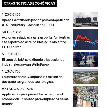
OTRAS NOTICIAS ECONÓMICAS
NEGOCIOS
SpaceX detalla sus planes para competir con
AT&T, Verizon y T-Mobile en EE.UU.
MERCADOS
Acciones asiáticas avanzan por la IA mientras
cae el petróleo ante posible acuerdo entre
EE.UU. e Irán
NEGOCIOS
El auge de la IA se extiende a las acciones
industriales, según Wells Fargo
NEGOCIOS
La carrera por la IA impulsa la emisión de
deuda de las grandes tecnológicas
ESTADOS UNIDOS
Apple se prepara para el lanzamiento del
iPhone con un sorteo para empleados de las
tiendas