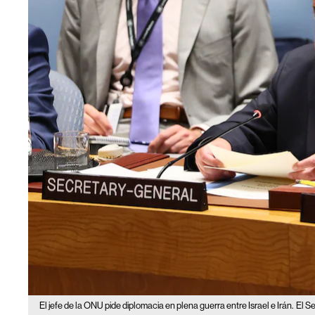
El jefe de la ONU pide diplomacia en plena guerra entre Israel e Irán.
El S