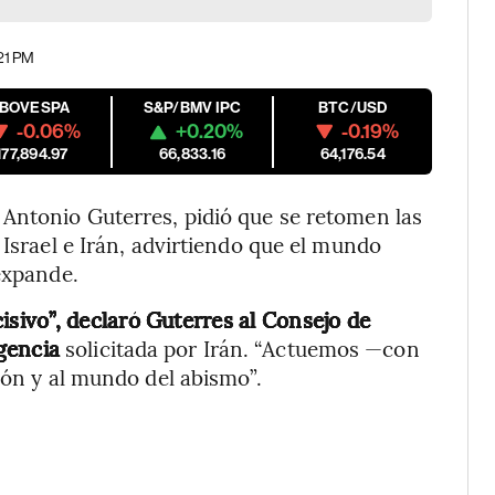
:21 PM
IBOVESPA
S&P/BMV IPC
BTC/USD
-0.06%
+0.20%
-0.19%
177,894.97
66,833.16
64,176.54
 Antonio Guterres, pidió que se retomen las
 Israel e Irán, advirtiendo que el mundo
expande.
ivo”, declaró Guterres al Consejo de
gencia
solicitada por Irán. “Actuemos —con
ión y al mundo del abismo”.