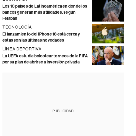
Los 10 países de Latinoamérica en donde los
bancos generan más utilidades, según
Felaban
TECNOLOGÍA
El lanzamiento del iPhone 18 está cerca y
estas son las últimas novedades
LÍNEA DEPORTIVA
La UEFA estudia boicotear torneos de la FIFA
por su plan de abrirse a inversión privada
PUBLICIDAD