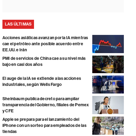
LAS ÚLTIMAS
Acciones asiáticas avanzan por la IA mientras
cae el petróleo ante posible acuerdo entre
EE.UU. e Irán
PMI de servicios de China cae a su nivel más
bajo en casi dos años
El auge de la IA se extiende a las acciones
industriales, según Wells Fargo
Sheinbaum publica decreto para ampliar
transparencia del Gobierno, filiales de Pemex
y CFE
Apple se prepara para el lanzamiento del
iPhone con un sorteo para empleados de las
tiendas