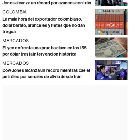
Jones alcanza un récord por avances con Irán
COLOMBIA
La mala hora del exportador colombiano:
dólar barato, aranceles y fletes que no dan
tregua
MERCADOS
El yen enfrenta una prueba clave en los 155
por dólar tras la intervención histórica
MERCADOS
Dow Jones alcanza un récord mientras cae el
petróleo por señales de alivio desde Irán