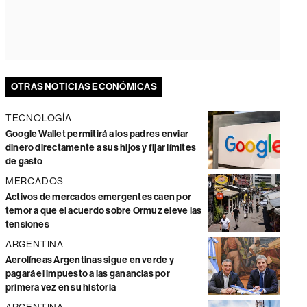
OTRAS NOTICIAS ECONÓMICAS
TECNOLOGÍA
Google Wallet permitirá a los padres enviar
dinero directamente a sus hijos y fijar límites
de gasto
MERCADOS
Activos de mercados emergentes caen por
temor a que el acuerdo sobre Ormuz eleve las
tensiones
ARGENTINA
Aerolíneas Argentinas sigue en verde y
pagará el impuesto a las ganancias por
primera vez en su historia
ARGENTINA