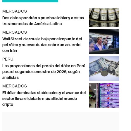
MERCADOS
Dos datos pondrán a prueba al dólar y a estas
tres monedas de América Latina
MERCADOS
Wall Street cierra a la baja por el repunte del
petróleo y nuevas dudas sobre un acuerdo
con Irán
PERÚ
Las proyecciones del precio del dólar en Perú
para el segundo semestre de 2026, según
analistas
MERCADOS
El dólar domina las stablecoins y el avance del
sector lleva el debate más allá del mundo
cripto