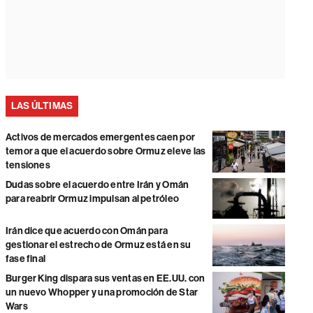
LAS ÚLTIMAS
Activos de mercados emergentes caen por
temor a que el acuerdo sobre Ormuz eleve las
tensiones
Dudas sobre el acuerdo entre Irán y Omán
para reabrir Ormuz impulsan al petróleo
Irán dice que acuerdo con Omán para
gestionar el estrecho de Ormuz está en su
fase final
Burger King dispara sus ventas en EE.UU. con
un nuevo Whopper y una promoción de Star
Wars