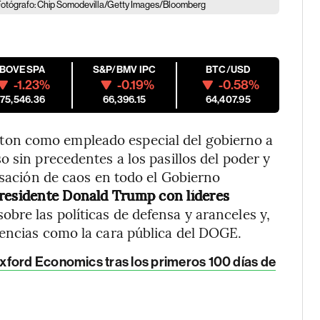
. Fotógrafo: Chip Somodevilla/Getty Images/Bloomberg
IBOVESPA
S&P/BMV IPC
BTC/USD
-1.23%
-0.19%
-0.58%
175,546.36
66,396.15
64,407.95
on como empleado especial del gobierno a
 sin precedentes a los pasillos del poder y
nsación de caos en todo el Gobierno
presidente Donald Trump con líderes
sobre las políticas de defensa y aranceles y,
gencias como la cara pública del DOGE.
xford Economics tras los primeros 100 días de