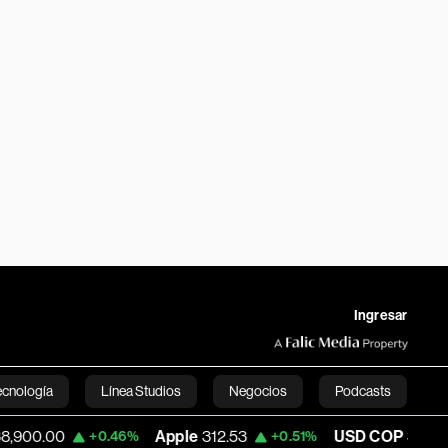
Ingresar
ecnología
Línea Studios
Negocios
Podcasts
Apple
312.53
USD COP
3,159.39
+0.46%
+0.51%
-0.5
English