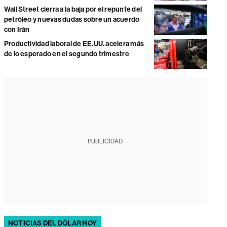
Wall Street cierra a la baja por el repunte del
petróleo y nuevas dudas sobre un acuerdo
con Irán
Productividad laboral de EE.UU. acelera más
de lo esperado en el segundo trimestre
PUBLICIDAD
NOTICIAS DEL DÓLAR HOY