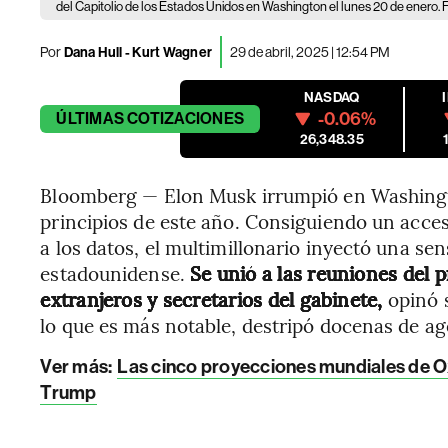
del Capitolio de los Estados Unidos en Washington el lunes 20 de enero
Por
Dana Hull - Kurt Wagner
29 de abril, 2025 | 12:54 PM
NASDAQ
-0.06%
ÚLTIMAS
COTIZACIONES
26,348.35
Bloomberg — Elon Musk irrumpió en Washingt
principios de este año. Consiguiendo un acceso
a los datos, el multimillonario inyectó una se
estadounidense.
Se unió a las reuniones del 
extranjeros y secretarios del gabinete,
opinó 
lo que es más notable, destripó docenas de a
Ver más:
Las cinco proyecciones mundiales de O
Trump