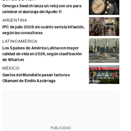
Omega x Swatch lanza un reloj con oro para
celebrar el alunizaje del Apollo 11
ARGENTINA
IPC de julio 2026: de cuánto sería la inflación,
según las consultoras
LATINOAMÉRICA
Los 5 países de América Latina con mayor
calidad de vida en 2026, según clasificación
de Wharton
MÉXICO
Gastos del Mundial le pasan factura a
Ollamani de Emilio Azcárraga
PUBLICIDAD