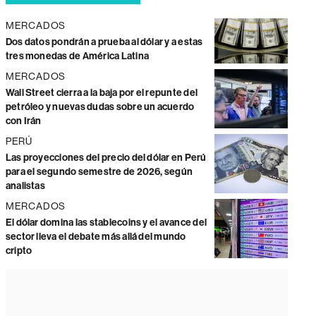
MERCADOS
Dos datos pondrán a prueba al dólar y a estas
tres monedas de América Latina
MERCADOS
Wall Street cierra a la baja por el repunte del
petróleo y nuevas dudas sobre un acuerdo
con Irán
PERÚ
Las proyecciones del precio del dólar en Perú
para el segundo semestre de 2026, según
analistas
MERCADOS
El dólar domina las stablecoins y el avance del
sector lleva el debate más allá del mundo
cripto