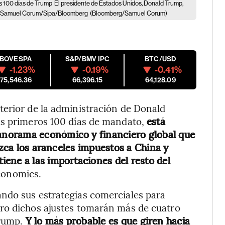
s 100 días de Trump
El presidente de Estados Unidos, Donald Trump,
oto: Samuel Corum/Sipa/Bloomberg
(Bloomberg/Samuel Corum)
IBOVESPA
S&P/BMV IPC
BTC/USD
-1.23%
-0.19%
-0.41%
175,546.36
66,396.15
64,128.09
terior de la administración de Donald
us primeros 100 días de mandato,
está
norama económico y financiero global que
uzca los aranceles impuestos a China y
ene a las importaciones del resto del
conomics.
ndo sus estrategias comerciales para
ro dichos ajustes tomarán más de cuatro
Trump.
Y lo más probable es que giren hacia