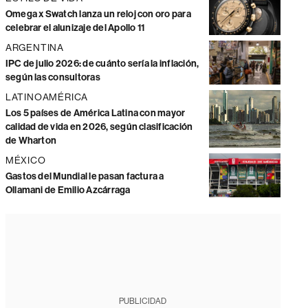
Omega x Swatch lanza un reloj con oro para
celebrar el alunizaje del Apollo 11
ARGENTINA
IPC de julio 2026: de cuánto sería la inflación,
según las consultoras
LATINOAMÉRICA
Los 5 países de América Latina con mayor
calidad de vida en 2026, según clasificación
de Wharton
MÉXICO
Gastos del Mundial le pasan factura a
Ollamani de Emilio Azcárraga
PUBLICIDAD