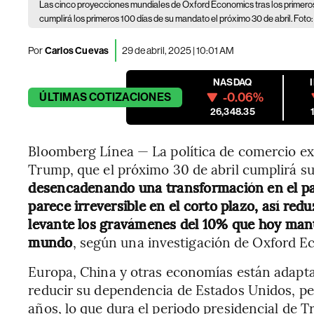
Las cinco proyecciones mundiales de Oxford Economics tras los primero
cumplirá los primeros 100 días de su mandato el próximo 30 de abril. F
Por
Carlos Cuevas
29 de abril, 2025 | 10:01 AM
NASDAQ
-0.06%
ÚLTIMAS
COTIZACIONES
26,348.35
Bloomberg Línea — La política de comercio ex
Trump, que el próximo 30 de abril cumplirá s
desencadenando una transformación en el pa
parece irreversible en el corto plazo, así red
levante los gravámenes del 10% que hoy manti
mundo
, según una investigación de Oxford E
Europa, China y otras economías están adapta
reducir su dependencia de Estados Unidos, pe
años, lo que dura el periodo presidencial de 