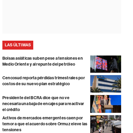
LAS ÚLTIMAS
Bolsas asiáticas suben pese a tensiones en
Medio Oriente y al repunte del petróleo
Cencosud reporta pérdidas trimestrales por
costos de su nuevo plan estratégico
Presidente del BCRA dice que no ve
necesaria una baja de encajes para reactivar
el crédito
Activos de mercados emergentes caen por
temor a que el acuerdo sobre Ormuz eleve las
tensiones