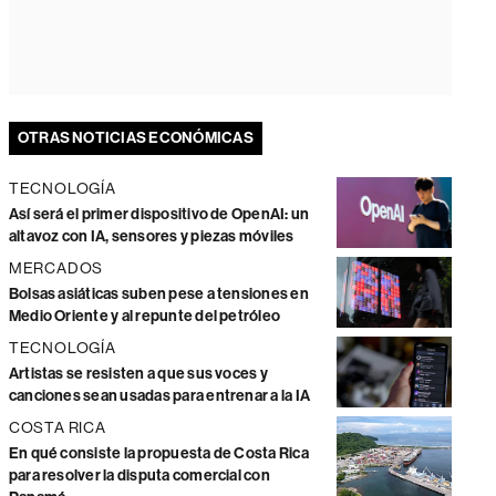
OTRAS NOTICIAS ECONÓMICAS
TECNOLOGÍA
Así será el primer dispositivo de OpenAI: un
altavoz con IA, sensores y piezas móviles
MERCADOS
Bolsas asiáticas suben pese a tensiones en
Medio Oriente y al repunte del petróleo
TECNOLOGÍA
Artistas se resisten a que sus voces y
canciones sean usadas para entrenar a la IA
COSTA RICA
En qué consiste la propuesta de Costa Rica
para resolver la disputa comercial con