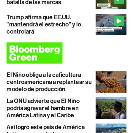
batalla de las marcas
Trump afirma que EE.UU.
"mantendrá el estrecho" y lo
controlará
El Niño obliga a la caficultura
centroamericana a replantear su
modelo de producción
La ONU advierte que El Niño
podría agravar el hambre en
América Latina y el Caribe
Así logró este país de América