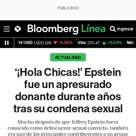
PUBLICIDAD
Ingresar
D
-0.30%
Visa
+0.52%
MercadoLibre
1,900.128
370.47
1,824
ACTUALIDAD
‘¡Hola Chicas!’ Epstein
fue un apresurado
donante durante años
tras su condena sexual
Mucho después de que Jeffrey Epstein fuera
conocido como delincuente sexual convicto, también
era uno de los principales contribuyentes a un grupo