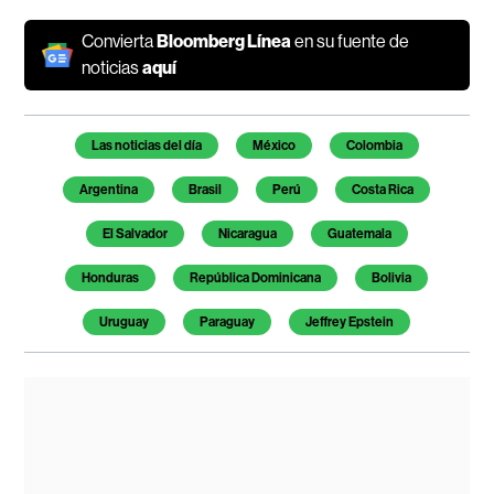
Convierta
Bloomberg Línea
en su fuente de
noticias
aquí
Temas de este artículo
Las noticias del día
México
Colombia
Argentina
Brasil
Perú
Costa Rica
El Salvador
Nicaragua
Guatemala
Honduras
República Dominicana
Bolivia
Uruguay
Paraguay
Jeffrey Epstein