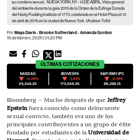
su condena sexual.
NUEVA YORK, NY - 13 DE ABRIL: Vista general
del ambiente durante la gala 2015 de la Orden de la Esfinge Dorada
del Hasty Pudding Institute of 1770, celebrada en el Hotel Plaza el 13
de abril de 2015 en la ciudad de Nueva York.
(Andrew Toth)
Por
Maya Davis - Brooke Sutherland - Amanda Gordon
15 de febrero, 2026 | 01:20 PM
ÚLTIMAS
COTIZACIONES
NASDAQ
IBOVESPA
S&P/BMV IPC
-0.06%
-1.23%
-0.19%
26,348.35
175,546.36
66,396.15
Bloomberg — Mucho después de que
Jeffrey
Epstein
fuera conocido como delincuente
sexual convicto, también era uno de los
principales contribuyentes a un grupo de élite
fundado por estudiantes de la
Universidad de