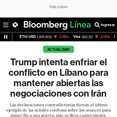
PUBLICIDAD
Ingresar
TH/USD
-0.18%
Visa
-2.15%
MercadoLibre
1,915.605
362.50
ACTUALIDAD
Trump intenta enfriar el
conflicto en Líbano para
mantener abiertas las
negociaciones con Irán
Las declaraciones contradictorias fueron el último
ejemplo de las señales confusas sobre los avances para
poner fin a una guerra, que ya lleva cuatro meses.