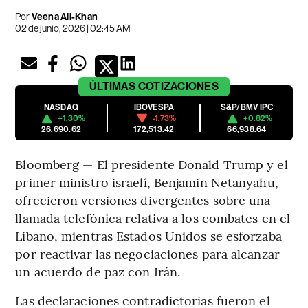
Por
Veena Ali-Khan
02 de junio, 2026 | 02:45 AM
ÚLTIMAS
COTIZACIONES
NASDAQ
IBOVESPA
S&P/BMV IPC
+1.30%
-1.73%
+0.82%
26,690.62
172,513.42
66,938.64
Bloomberg — El presidente Donald Trump y el
primer ministro israelí, Benjamin Netanyahu,
ofrecieron versiones divergentes sobre una
llamada telefónica relativa a los combates en el
Líbano, mientras Estados Unidos se esforzaba
por reactivar las negociaciones para alcanzar
un acuerdo de paz con Irán.
Las declaraciones contradictorias fueron el