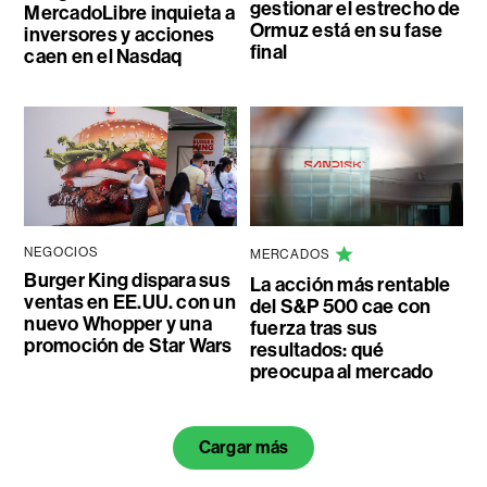
gestionar el estrecho de
MercadoLibre inquieta a
Ormuz está en su fase
inversores y acciones
final
caen en el Nasdaq
NEGOCIOS
MERCADOS
Burger King dispara sus
La acción más rentable
ventas en EE.UU. con un
del S&P 500 cae con
nuevo Whopper y una
fuerza tras sus
promoción de Star Wars
resultados: qué
preocupa al mercado
Cargar más