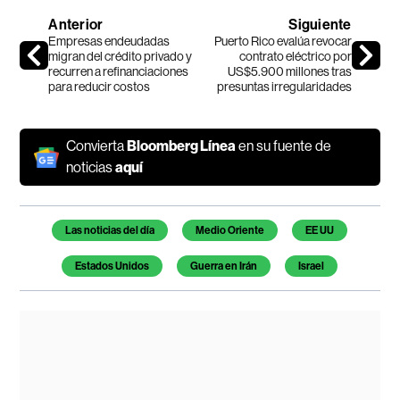
Anterior
Siguiente
Empresas endeudadas
Puerto Rico evalúa revocar
migran del crédito privado y
contrato eléctrico por
recurren a refinanciaciones
US$5.900 millones tras
para reducir costos
presuntas irregularidades
Convierta
Bloomberg Línea
en su fuente de
noticias
aquí
Temas de este artículo
Las noticias del día
Medio Oriente
EE UU
Estados Unidos
Guerra en Irán
Israel