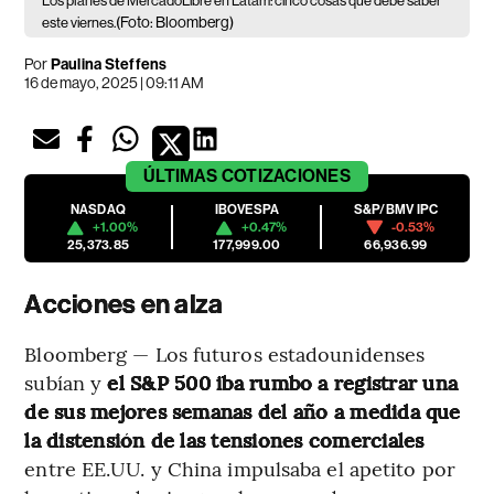
Los planes de MercadoLibre en Latam: cinco cosas que debe saber
(Foto: Bloomberg)
este viernes.
Por
Paulina Steffens
16 de mayo, 2025 | 09:11 AM
ÚLTIMAS
COTIZACIONES
NASDAQ
IBOVESPA
S&P/BMV IPC
+1.00%
+0.47%
-0.53%
25,373.85
177,999.00
66,936.99
Acciones en alza
Bloomberg — Los futuros estadounidenses
subían y
el S&P 500 iba rumbo a registrar una
de sus mejores semanas del año a medida que
la distensión de las tensiones comerciales
entre EE.UU. y China impulsaba el apetito por