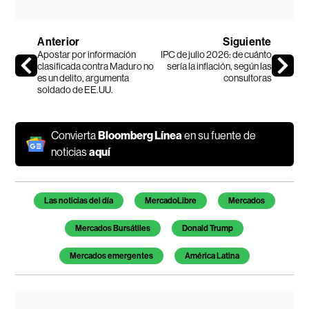
Anterior
Siguiente
Apostar por información
IPC de julio 2026: de cuánto
clasificada contra Maduro no
sería la inflación, según las
es un delito, argumenta
consultoras
soldado de EE.UU.
Convierta
Bloomberg Línea
en su fuente de
noticias
aquí
Temas de este artículo
Las noticias del día
MercadoLibre
Mercados
Mercados Bursátiles
Donald Trump
Mercados emergentes
América Latina