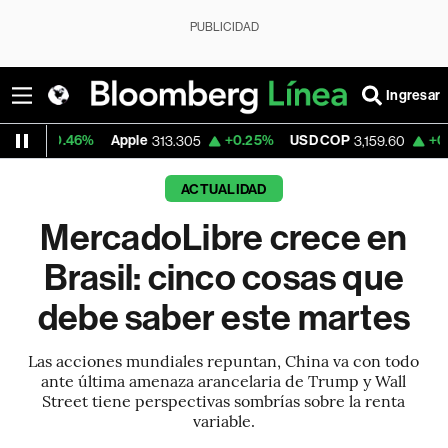
PUBLICIDAD
Ingresar
46%
Apple
+0.25%
USD COP
+0.01%
Tesl
313.305
3,159.60
ACTUALIDAD
MercadoLibre crece en
Brasil: cinco cosas que
debe saber este martes
Las acciones mundiales repuntan, China va con todo
ante última amenaza arancelaria de Trump y Wall
Street tiene perspectivas sombrías sobre la renta
variable.