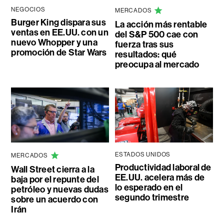
NEGOCIOS
MERCADOS
Burger King dispara sus
La acción más rentable
ventas en EE.UU. con un
del S&P 500 cae con
nuevo Whopper y una
fuerza tras sus
promoción de Star Wars
resultados: qué
preocupa al mercado
ESTADOS UNIDOS
MERCADOS
Productividad laboral de
Wall Street cierra a la
EE.UU. acelera más de
baja por el repunte del
lo esperado en el
petróleo y nuevas dudas
segundo trimestre
sobre un acuerdo con
Irán