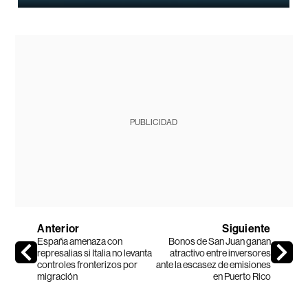
PUBLICIDAD
Anterior
Siguiente
España amenaza con
Bonos de San Juan ganan
represalias si Italia no levanta
atractivo entre inversores
controles fronterizos por
ante la escasez de emisiones
migración
en Puerto Rico