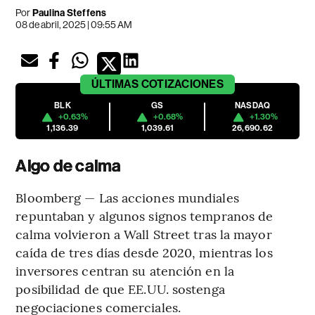
Por
Paulina Steffens
08 de abril, 2025 | 09:55 AM
ÚLTIMAS
COTIZACIONES
BLK
GS
NASDAQ
+0.63%
+0.68%
+1.30%
1,136.39
1,039.61
26,690.62
Algo de calma
Bloomberg — Las acciones mundiales
repuntaban y algunos signos tempranos de
calma volvieron a Wall Street tras la mayor
caída de tres días desde 2020, mientras los
inversores centran su atención en la
posibilidad de que EE.UU. sostenga
negociaciones comerciales.