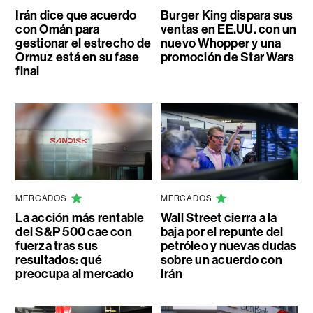
Irán dice que acuerdo
Burger King dispara sus
con Omán para
ventas en EE.UU. con un
gestionar el estrecho de
nuevo Whopper y una
Ormuz está en su fase
promoción de Star Wars
final
MERCADOS
MERCADOS
La acción más rentable
Wall Street cierra a la
del S&P 500 cae con
baja por el repunte del
fuerza tras sus
petróleo y nuevas dudas
resultados: qué
sobre un acuerdo con
preocupa al mercado
Irán