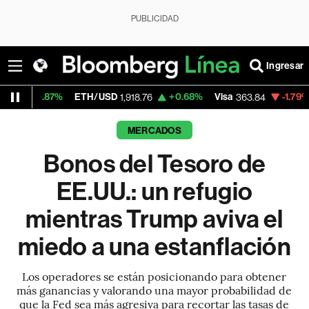
PUBLICIDAD
Ingresar
ETH/USD
+0.68%
Visa
-1.79%
MercadoLibre
1,918.76
363.84
MERCADOS
Bonos del Tesoro de
EE.UU.: un refugio
mientras Trump aviva el
miedo a una estanflación
Los operadores se están posicionando para obtener
más ganancias y valorando una mayor probabilidad de
que la Fed sea más agresiva para recortar las tasas de