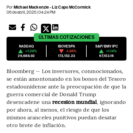
Por
Michael Mackenzie - Liz Capo McCormick
06 de abril, 2025 | 04:24 PM
ÚLTIMAS
COTIZACIONES
NASDAQ
IBOVESPA
S&P/BMV IPC
+1.29%
-1.36%
+1.14%
26,688.92
173,152.23
67,153.16
Bloomberg — Los inversores, conmocionados,
se están amontonando en los bonos del Tesoro
estadounidense ante la preocupación de que la
guerra comercial de Donald Trump
desencadene una
recesión mundial
, ignorando
por ahora, al menos, el riesgo de que los
mismos aranceles punitivos puedan desatar
otro brote de inflación.