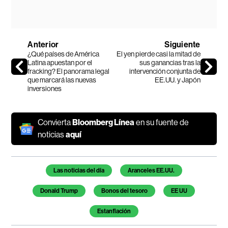
Anterior
Siguiente
¿Qué países de América
El yen pierde casi la mitad de
Latina apuestan por el
sus ganancias tras la
fracking? El panorama legal
intervención conjunta de
que marcará las nuevas
EE.UU. y Japón
inversiones
Convierta
Bloomberg Línea
en su fuente de
noticias
aquí
Temas de este artículo
Las noticias del día
Aranceles EE.UU.
Donald Trump
Bonos del tesoro
EE UU
Estanflación