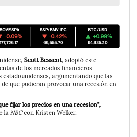
IBOVESPA
S&P/BMV IPC
BTC/USD
-0.09%
-0.42%
+0.99%
177,726.17
66,555.70
64,935.20
unidense,
Scott Bessent
, adoptó este
ventas de los mercados financieros
es estadounidenses, argumentando que las
a de que pudieran provocar una recesión en
e fijar los precios en una recesión”,
e la
NBC
con Kristen Welker.