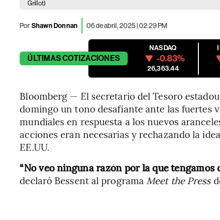
Grillot)
Por
Shawn Donnan
06 de abril, 2025 | 02:29 PM
NASDAQ
-0.83%
ÚLTIMAS
COTIZACIONES
26,363.44
Bloomberg — El secretario del Tesoro estado
domingo un tono desafiante ante las fuertes 
mundiales en respuesta a los nuevos arancel
acciones eran necesarias y rechazando la ide
EE.UU.
“No veo ninguna razón por la que tengamos qu
declaró Bessent al programa
Meet the Press
d