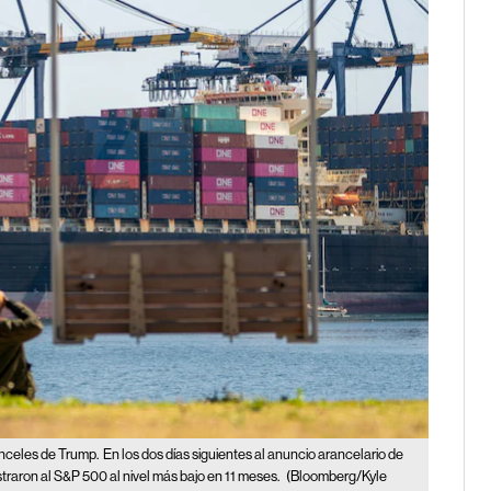
anceles de Trump.
En los dos días siguientes al anuncio arancelario de
traron al S&P 500 al nivel más bajo en 11 meses.
(Bloomberg/Kyle