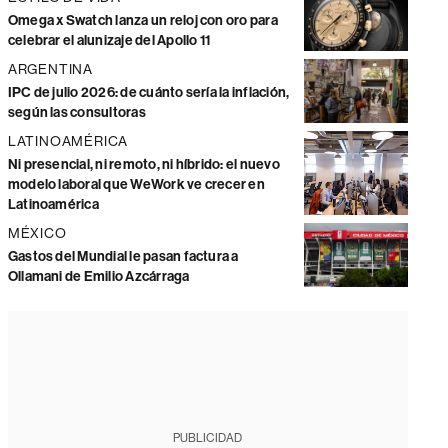
Omega x Swatch lanza un reloj con oro para
celebrar el alunizaje del Apollo 11
ARGENTINA
IPC de julio 2026: de cuánto sería la inflación,
según las consultoras
LATINOAMÉRICA
Ni presencial, ni remoto, ni híbrido: el nuevo
modelo laboral que WeWork ve crecer en
Latinoamérica
MÉXICO
Gastos del Mundial le pasan factura a
Ollamani de Emilio Azcárraga
PUBLICIDAD