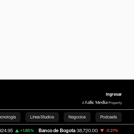
Ingresar
ecnología
Línea Studios
Negocios
Podcasts
Banco de Bogota
38,720.00
Apple
310.9
+1.85%
-0.21%
English