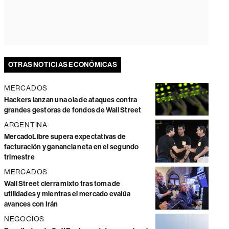
OTRAS NOTICIAS ECONÓMICAS
MERCADOS
Hackers lanzan una ola de ataques contra
grandes gestoras de fondos de Wall Street
ARGENTINA
MercadoLibre supera expectativas de
facturación y ganancia neta en el segundo
trimestre
MERCADOS
Wall Street cierra mixto tras toma de
utilidades y mientras el mercado evalúa
avances con Irán
NEGOCIOS