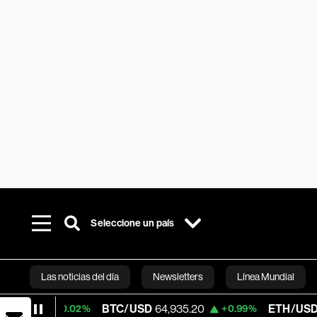
Seleccione un país
Las noticias del día
Newsletters
Línea Mundial
BTC/USD
64,935.20
ETH/USD
1,921.
+0.02%
+0.99%
Bloomberg 