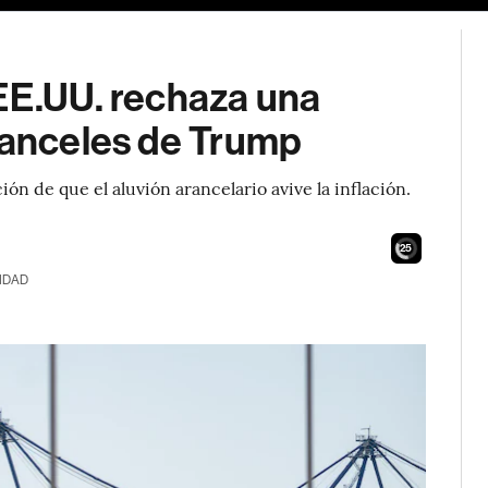
 EE.UU. rechaza una
aranceles de Trump
n de que el aluvión arancelario avive la inflación.
25
IDAD