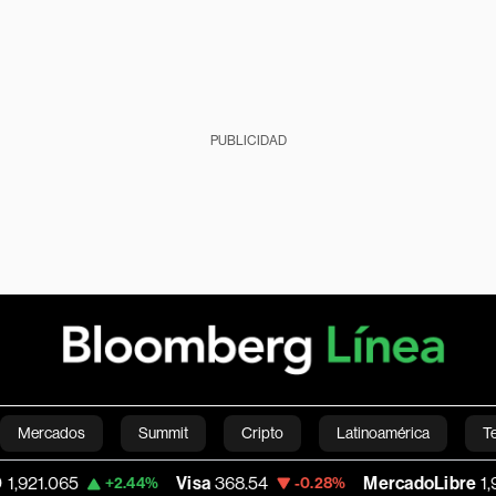
PUBLICIDAD
Mercados
Summit
Cripto
Latinoamérica
T
065
Visa
368.54
MercadoLibre
1,924.95
+2.44%
-0.28%
Green
Economía
Estilo de vida
Mundo
Videos