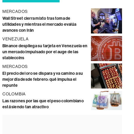
MERCADOS
Wall Street cierra mixto tras toma de
utilidades y mientras el mercado evalúa
avances con Irán
VENEZUELA
Binance despliega su tarjeta en Venezuela en
un mercado impulsado por el auge de las
stablecoins
MERCADOS
El precio del oro se dispara y va camino a su
mejor día desde febrero: qué impulsa el
repunte
COLOMBIA
Las razones por las que el peso colombiano
está siendo tan atractivo