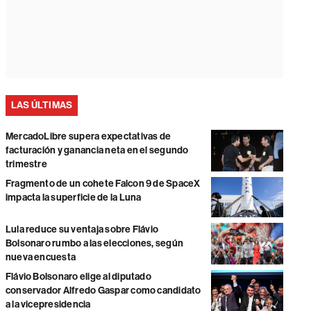
LAS ÚLTIMAS
MercadoLibre supera expectativas de
facturación y ganancia neta en el segundo
trimestre
Fragmento de un cohete Falcon 9 de SpaceX
impacta la superficie de la Luna
Lula reduce su ventaja sobre Flávio
Bolsonaro rumbo a las elecciones, según
nueva encuesta
Flávio Bolsonaro elige al diputado
conservador Alfredo Gaspar como candidato
a la vicepresidencia