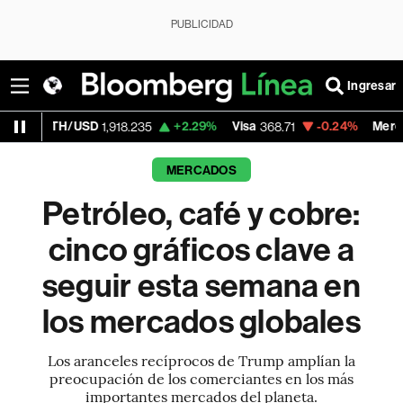
PUBLICIDAD
Ingresar
+2.29%
Visa
-0.24%
MercadoLibre
1,918.235
368.71
1,917.42
MERCADOS
Petróleo, café y cobre:
cinco gráficos clave a
seguir esta semana en
los mercados globales
Los aranceles recíprocos de Trump amplían la
preocupación de los comerciantes en los más
importantes mercados del planeta.