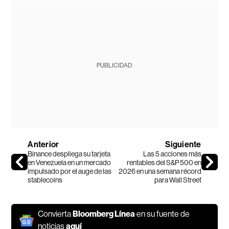
PUBLICIDAD
Anterior
Siguiente
Binance despliega su tarjeta
Las 5 acciones más
en Venezuela en un mercado
rentables del S&P 500 en
impulsado por el auge de las
2026 en una semana récord
stablecoins
para Wall Street
Convierta
Bloomberg Línea
en su fuente de
noticias
aquí