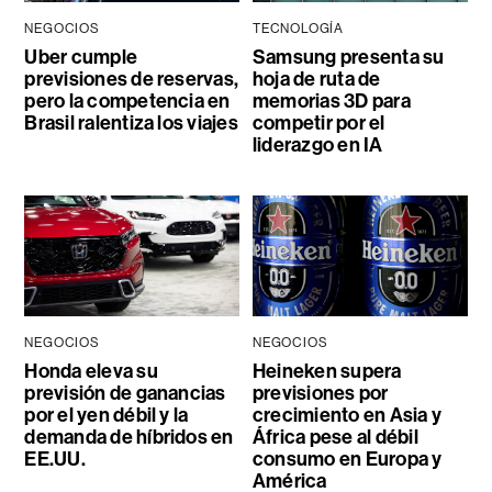
NEGOCIOS
TECNOLOGÍA
Uber cumple
Samsung presenta su
previsiones de reservas,
hoja de ruta de
pero la competencia en
memorias 3D para
Brasil ralentiza los viajes
competir por el
liderazgo en IA
NEGOCIOS
NEGOCIOS
Honda eleva su
Heineken supera
previsión de ganancias
previsiones por
por el yen débil y la
crecimiento en Asia y
demanda de híbridos en
África pese al débil
EE.UU.
consumo en Europa y
América