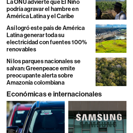
La ONU advierte que El Niño
podría agravar el hambre en
América Latina y el Caribe
Así logró este país de América
Latina generar toda su
electricidad con fuentes 100%
renovables
Ni los parques nacionales se
salvan: Greenpeace emite
preocupante alerta sobre
Amazonía colombiana
Económicas e internacionales