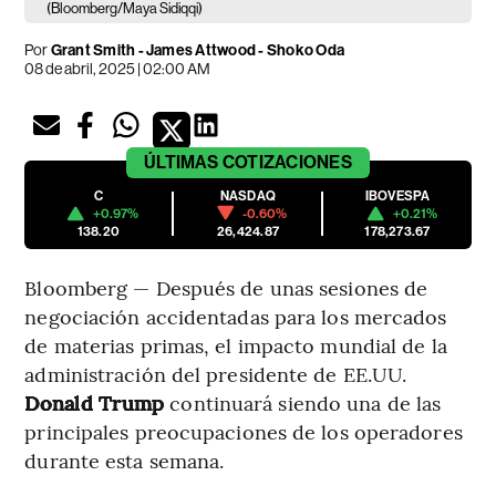
(Bloomberg/Maya Sidiqqi)
Por
Grant Smith - James Attwood - Shoko Oda
08 de abril, 2025 | 02:00 AM
ÚLTIMAS
COTIZACIONES
C
NASDAQ
IBOVESPA
+0.97%
-0.60%
+0.21%
138.20
26,424.87
178,273.67
Bloomberg — Después de unas sesiones de
negociación accidentadas para los mercados
de materias primas, el impacto mundial de la
administración del presidente de EE.UU.
Donald Trump
continuará siendo una de las
principales preocupaciones de los operadores
durante esta semana.