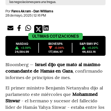
las negociaciones para una tregua.
Por
Fares Akram - Dan Williams
28 de mayo, 2025 | 12:16 PM
ÚLTIMAS
COTIZACIONES
NASDAQ
IBOVESPA
S&P/BMV IPC
+2.59%
-0.06%
+0.20%
26,584.99
177,894.97
66,833.16
Bloomberg —
Israel dijo que mató al máximo
comandante de Hamás en Gaza
, confirmando
informes de principios de mes.
El primer ministro Benjamin Netanyahu dijo al
parlamento este miércoles que
Mohammed
Sinwar
- el hermano y sucesor del fallecido
líder de Hamás Yahya Sinwar - estaba entre los