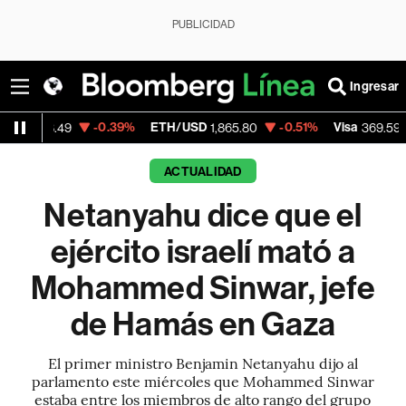
PUBLICIDAD
Ingresar
-0.39%
ETH/USD
-0.51%
Visa
+1.07%
1,865.80
369.59
ACTUALIDAD
Netanyahu dice que el
ejército israelí mató a
Mohammed Sinwar, jefe
de Hamás en Gaza
El primer ministro Benjamin Netanyahu dijo al
parlamento este miércoles que Mohammed Sinwar
estaba entre los miembros de alto rango del grupo