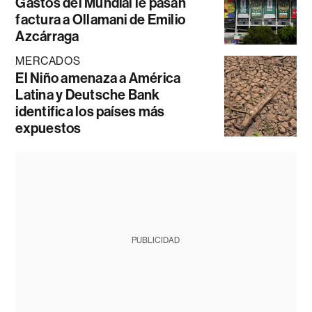
Gastos del Mundial le pasan
factura a Ollamani de Emilio
Azcárraga
MERCADOS
El Niño amenaza a América
Latina y Deutsche Bank
identifica los países más
expuestos
PUBLICIDAD