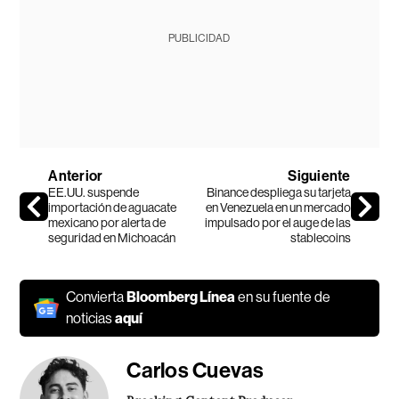
PUBLICIDAD
Anterior
Siguiente
EE.UU. suspende
Binance despliega su tarjeta
importación de aguacate
en Venezuela en un mercado
mexicano por alerta de
impulsado por el auge de las
seguridad en Michoacán
stablecoins
Convierta
Bloomberg Línea
en su fuente de
noticias
aquí
Carlos Cuevas