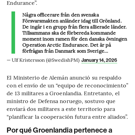
Endurance”.
Några officerare från den svenska
Försvarsmakten anländer idag till Grönland.
De ingår i en grupp från flera allierade länder.
Tillsammans ska de förbereda kommande
moment inom ramen för den danska övningen
Operation Arctic Endurance. Det är på
förfrågan från Danmark som Sverige…
— Ulf Kristersson (@SwedishPM)
January 14, 2026
El Ministerio de Alemán anunció su respaldo
con el envío de un “equipo de reconocimiento”
de 13 militares a Groenlandia. Entretanto, el
ministro de Defensa noruego, sostuvo que
enviará dos militares a este territorio para
“planificar la cooperación futura entre aliados”.
Por qué Groenlandia pertenece a