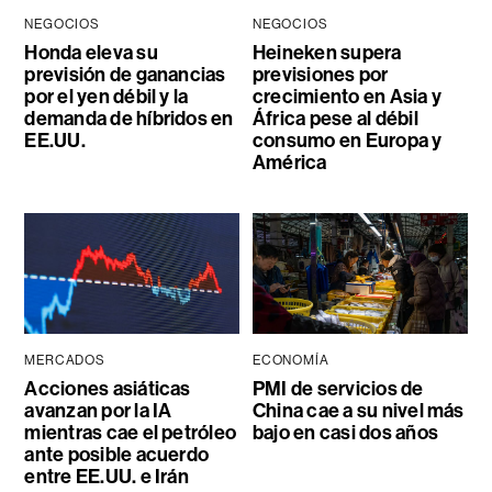
NEGOCIOS
NEGOCIOS
Honda eleva su
Heineken supera
previsión de ganancias
previsiones por
por el yen débil y la
crecimiento en Asia y
demanda de híbridos en
África pese al débil
EE.UU.
consumo en Europa y
América
MERCADOS
ECONOMÍA
Acciones asiáticas
PMI de servicios de
avanzan por la IA
China cae a su nivel más
mientras cae el petróleo
bajo en casi dos años
ante posible acuerdo
entre EE.UU. e Irán