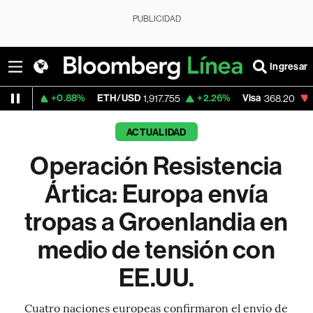
PUBLICIDAD
Ingresar
0.88%
ETH/USD
+2.26%
Visa
-0.38%
Mer
1,917.755
368.20
ACTUALIDAD
Operación Resistencia
Ártica: Europa envía
tropas a Groenlandia en
medio de tensión con
EE.UU.
Cuatro naciones europeas confirmaron el envío de