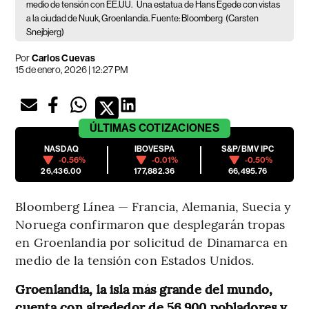
medio de tensión con EE.UU.
Una estatua de Hans Egede con vistas
a la ciudad de Nuuk, Groenlandia. Fuente: Bloomberg
(Carsten
Snejbjerg)
Por
Carlos Cuevas
15 de enero, 2026 | 12:27 PM
ÚLTIMAS
COTIZACIONES
NASDAQ
IBOVESPA
S&P/BMV IPC
-0.56%
-0.01%
-0.50%
26,436.00
177,882.36
66,495.76
Bloomberg Línea — Francia, Alemania, Suecia y
Noruega confirmaron que desplegarán tropas
en Groenlandia por solicitud de Dinamarca en
medio de la tensión con Estados Unidos.
Groenlandia, la isla más grande del mundo,
cuenta con alrededor de 56.900 pobladores y