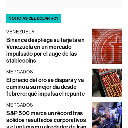
NOTICIAS DEL DÓLAR HOY
VENEZUELA
Binance despliega su tarjeta en
Venezuela en un mercado
impulsado por el auge de las
stablecoins
MERCADOS
El precio del oro se dispara y va
camino a su mejor día desde
febrero: qué impulsa el repunte
MERCADOS
S&P 500 marca un récord tras
sólidos resultados corporativos
y el optimismo alrededor de Irán