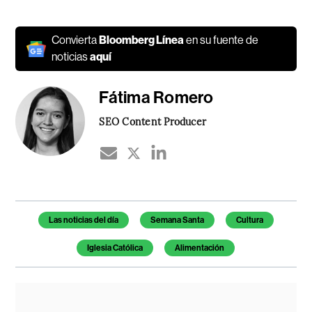
Convierta
Bloomberg Línea
en su fuente de
noticias
aquí
Fátima Romero
SEO Content Producer
Temas de este artículo
Las noticias del día
Semana Santa
Cultura
Iglesia Católica
Alimentación