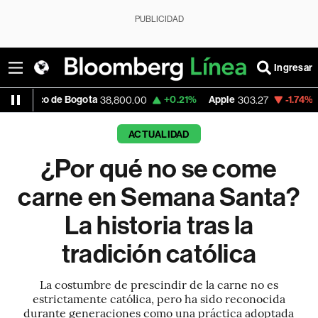
PUBLICIDAD
Ingresar
 Bogota
+0.21%
Apple
-1.74%
USD COP
38,800.00
303.27
3,
ACTUALIDAD
¿Por qué no se come
carne en Semana Santa?
La historia tras la
tradición católica
La costumbre de prescindir de la carne no es
estrictamente católica, pero ha sido reconocida
durante generaciones como una práctica adoptada