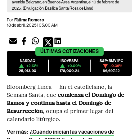
avenida Belgrano, en Buenos Aires, Argentina, el 10 de febrero de
2025.
(Divulgación: Basílica Santa Rosa de Lima)
Por
Fátima Romero
18 de abril, 2025 | 05:00 AM
ÚLTIMAS
COTIZACIONES
NASDAQ
IBOVESPA
S&P/BMV IPC
+2.13%
+0.00%
-0.36%
25,913.90
178,000.24
66,697.22
Bloomberg Línea — En el catolicismo, la
Semana Santa, que
comienza el Domingo de
Ramos y continúa hasta el Domingo de
Resurrección
, ocupa el primer lugar del
calendario litúrgico.
Ver más:
¿Cuándo inician las vacaciones de