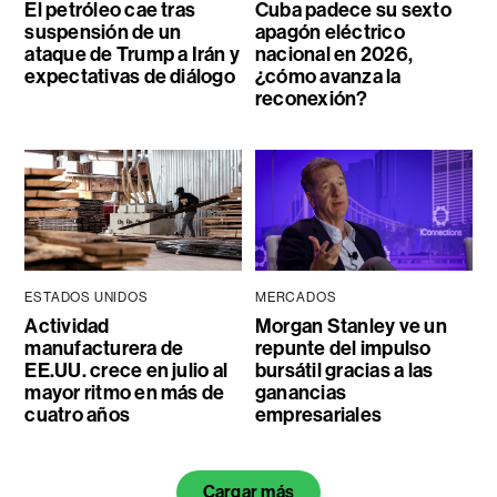
El petróleo cae tras
Cuba padece su sexto
suspensión de un
apagón eléctrico
ataque de Trump a Irán y
nacional en 2026,
expectativas de diálogo
¿cómo avanza la
reconexión?
ESTADOS UNIDOS
MERCADOS
Actividad
Morgan Stanley ve un
manufacturera de
repunte del impulso
EE.UU. crece en julio al
bursátil gracias a las
mayor ritmo en más de
ganancias
cuatro años
empresariales
Cargar más