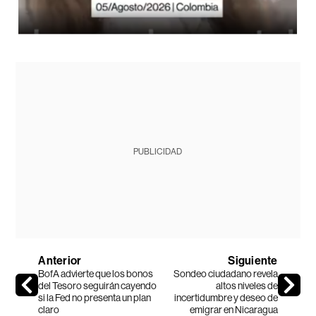
PUBLICIDAD
Anterior
Siguiente
BofA advierte que los bonos
Sondeo ciudadano revela
del Tesoro seguirán cayendo
altos niveles de
si la Fed no presenta un plan
incertidumbre y deseo de
claro
emigrar en Nicaragua