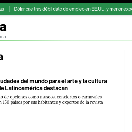
ólar cae tras débil dato de empleo en EE.UU. y menor expectativa d
ra
nea
a
udades del mundo para el arte y la cultura
de Latinoamérica destacan
ecio de opciones como museos, conciertos o carnavales
 150 países por sus habitantes y expertos de la revista