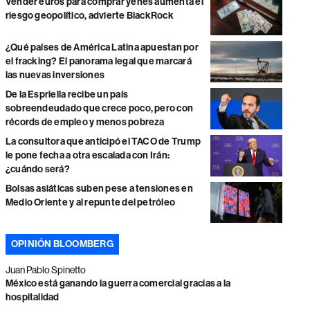
Vender euros para comprar yenes aumenta el
riesgo geopolítico, advierte BlackRock
¿Qué países de América Latina apuestan por
el fracking? El panorama legal que marcará
las nuevas inversiones
De la Espriella recibe un país
sobreendeudado que crece poco, pero con
récords de empleo y menos pobreza
La consultora que anticipó el TACO de Trump
le pone fecha a otra escalada con Irán:
¿cuándo será?
Bolsas asiáticas suben pese a tensiones en
Medio Oriente y al repunte del petróleo
OPINIÓN BLOOMBERG
Juan Pablo Spinetto
México está ganando la guerra comercial gracias a la
hospitalidad