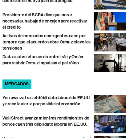
costos de su nuevo plan estratégico
Presidente del BCRA dice que no ve
necesaria una baja de encajes para reactivar
el crédito
Activos de mercados emergentes caen por
temor a que el acuerdo sobre Ormuz eleve las
tensiones
Dudas sobre el acuerdo entre Irán y Omán
para reabrir Ormuz impulsan al petróleo
MERCADOS
Yen avanza tras el débil dato laboral de EE.UU.
y crece la alerta por posible intervención
Wall Street avanza mientras rendimientos de
bonos caen tras débil dato laboral en EE.UU.