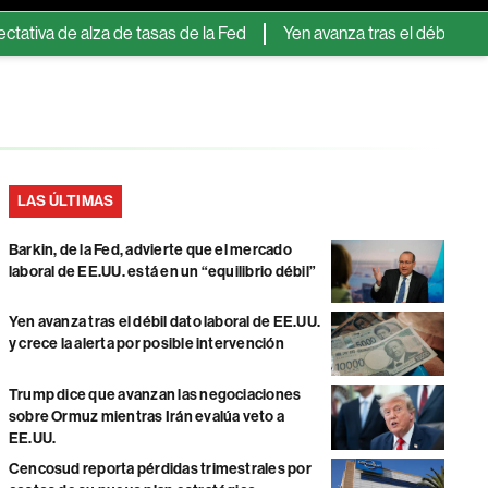
e alza de tasas de la Fed
Yen avanza tras el débil dato laboral 
LAS ÚLTIMAS
Barkin, de la Fed, advierte que el mercado
laboral de EE.UU. está en un “equilibrio débil”
Yen avanza tras el débil dato laboral de EE.UU.
y crece la alerta por posible intervención
Trump dice que avanzan las negociaciones
sobre Ormuz mientras Irán evalúa veto a
EE.UU.
Cencosud reporta pérdidas trimestrales por