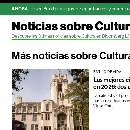
omendadas en Brasil para agosto, según bancos y corredurías
AHORA
D
Noticias sobre Cultu
Descubre las últimas noticias sobre Cultura en Bloomberg Lí
Más noticias sobre Cultur
ESTILO DE VIDA
Las mejores ci
en 2026: dos 
La calidad y el pr
fueron evaluados en
Time Out.