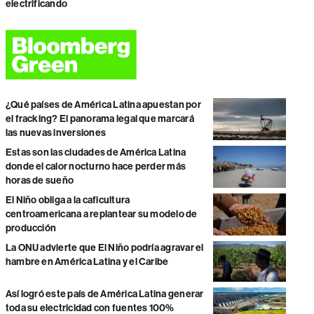
electrificando
¿Qué países de América Latina apuestan por
el fracking? El panorama legal que marcará
las nuevas inversiones
Estas son las ciudades de América Latina
donde el calor nocturno hace perder más
horas de sueño
El Niño obliga a la caficultura
centroamericana a replantear su modelo de
producción
La ONU advierte que El Niño podría agravar el
hambre en América Latina y el Caribe
Así logró este país de América Latina generar
toda su electricidad con fuentes 100%