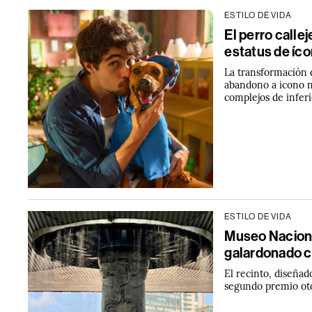
ESTILO DE VIDA
El perro calle
estatus de íco
La transformación 
abandono a icono n
complejos de inferi
ESTILO DE VIDA
Museo Naciona
galardonado c
El recinto, diseñad
segundo premio oto