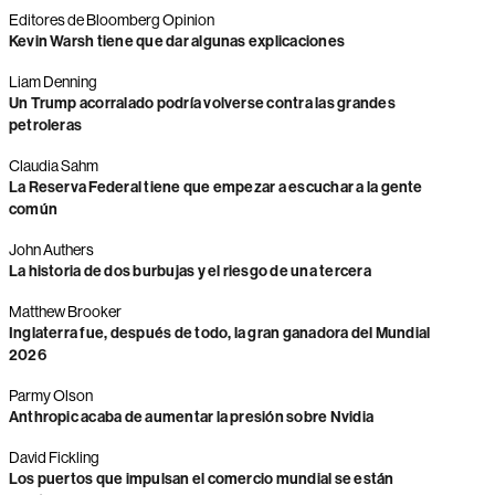
Editores de Bloomberg Opinion
Kevin Warsh tiene que dar algunas explicaciones
Liam Denning
Un Trump acorralado podría volverse contra las grandes
petroleras
Claudia Sahm
La Reserva Federal tiene que empezar a escuchar a la gente
común
John Authers
La historia de dos burbujas y el riesgo de una tercera
Matthew Brooker
Inglaterra fue, después de todo, la gran ganadora del Mundial
2026
Parmy Olson
Anthropic acaba de aumentar la presión sobre Nvidia
David Fickling
Los puertos que impulsan el comercio mundial se están