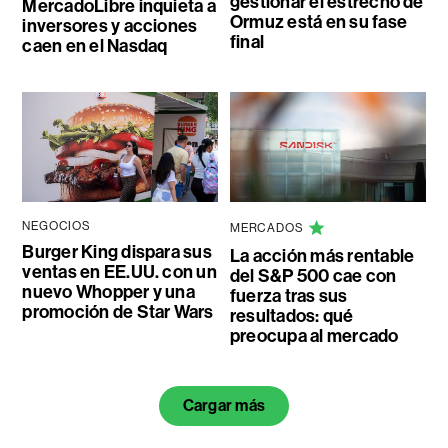
gestionar el estrecho de
MercadoLibre inquieta a
Ormuz está en su fase
inversores y acciones
final
caen en el Nasdaq
NEGOCIOS
MERCADOS
Burger King dispara sus
La acción más rentable
ventas en EE.UU. con un
del S&P 500 cae con
nuevo Whopper y una
fuerza tras sus
promoción de Star Wars
resultados: qué
preocupa al mercado
Cargar más