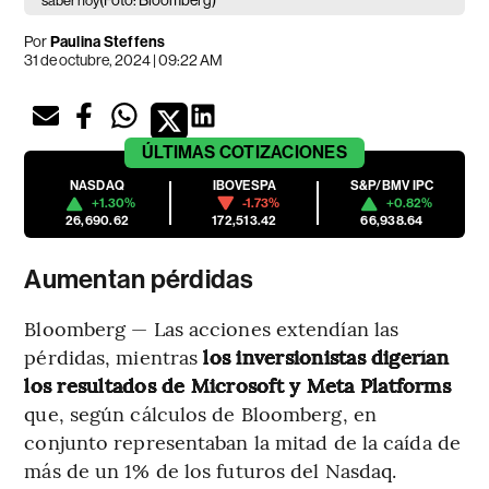
(Foto: Bloomberg)
saber hoy
Por
Paulina Steffens
31 de octubre, 2024 | 09:22 AM
ÚLTIMAS
COTIZACIONES
NASDAQ
IBOVESPA
S&P/BMV IPC
+1.30%
-1.73%
+0.82%
26,690.62
172,513.42
66,938.64
Aumentan pérdidas
Bloomberg — Las acciones extendían las
pérdidas, mientras
los inversionistas digerían
los resultados de Microsoft y Meta Platforms
que, según cálculos de Bloomberg, en
conjunto representaban la mitad de la caída de
más de un 1% de los futuros del Nasdaq.