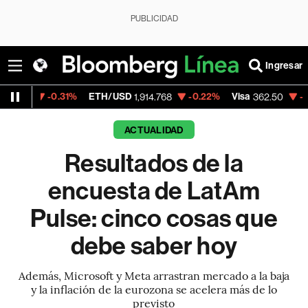
PUBLICIDAD
Ingresar
.31%
ETH/USD
-0.22%
Visa
-2.15%
Merca
1,914.768
362.50
ACTUALIDAD
Resultados de la
encuesta de LatAm
Pulse: cinco cosas que
debe saber hoy
Además, Microsoft y Meta arrastran mercado a la baja
y la inflación de la eurozona se acelera más de lo
previsto