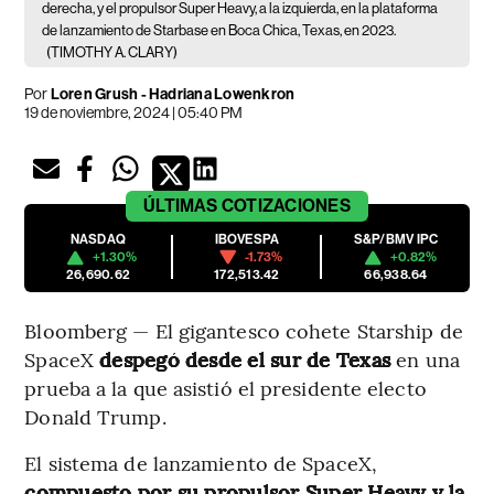
derecha, y el propulsor Super Heavy, a la izquierda, en la plataforma
de lanzamiento de Starbase en Boca Chica, Texas, en 2023.
(TIMOTHY A. CLARY)
Por
Loren Grush - Hadriana Lowenkron
19 de noviembre, 2024 | 05:40 PM
ÚLTIMAS
COTIZACIONES
NASDAQ
IBOVESPA
S&P/BMV IPC
+1.30%
-1.73%
+0.82%
26,690.62
172,513.42
66,938.64
Bloomberg — El gigantesco cohete Starship de
SpaceX
despegó desde el sur de Texas
en una
prueba a la que asistió el presidente electo
Donald Trump.
El sistema de lanzamiento de SpaceX,
compuesto por su propulsor Super Heavy y la