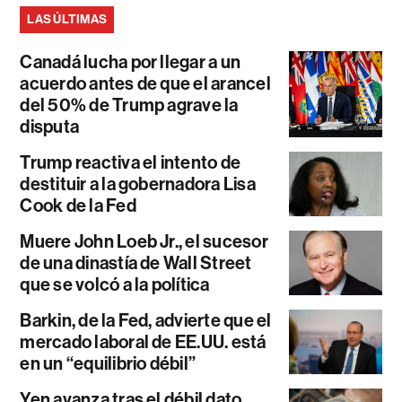
LAS ÚLTIMAS
Canadá lucha por llegar a un
acuerdo antes de que el arancel
del 50% de Trump agrave la
disputa
Trump reactiva el intento de
destituir a la gobernadora Lisa
Cook de la Fed
Muere John Loeb Jr., el sucesor
de una dinastía de Wall Street
que se volcó a la política
Barkin, de la Fed, advierte que el
mercado laboral de EE.UU. está
en un “equilibrio débil”
Yen avanza tras el débil dato