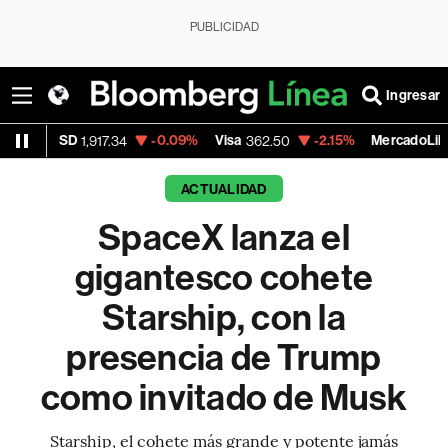
PUBLICIDAD
Ingresar
-0.09%
Visa
-2.15%
MercadoLibre
917.34
362.50
1,821.795
ACTUALIDAD
SpaceX lanza el
gigantesco cohete
Starship, con la
presencia de Trump
como invitado de Musk
Starship, el cohete más grande y potente jamás