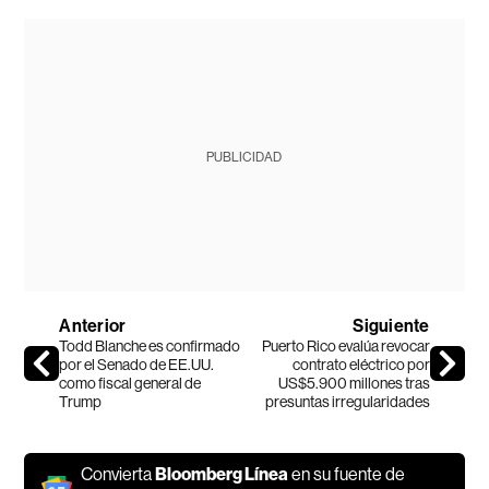
PUBLICIDAD
Anterior
Siguiente
Todd Blanche es confirmado
Puerto Rico evalúa revocar
por el Senado de EE.UU.
contrato eléctrico por
como fiscal general de
US$5.900 millones tras
Trump
presuntas irregularidades
Convierta
Bloomberg Línea
en su fuente de