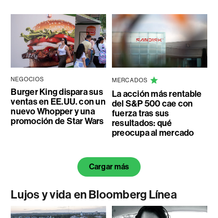
NEGOCIOS
MERCADOS
Burger King dispara sus
La acción más rentable
ventas en EE.UU. con un
del S&P 500 cae con
nuevo Whopper y una
fuerza tras sus
promoción de Star Wars
resultados: qué
preocupa al mercado
Cargar más
Lujos y vida en Bloomberg Línea