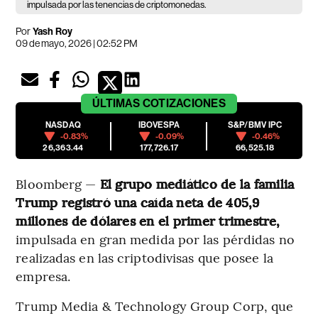
impulsada por las tenencias de criptomonedas.
Por
Yash Roy
09 de mayo, 2026 | 02:52 PM
ÚLTIMAS
COTIZACIONES
NASDAQ
IBOVESPA
S&P/BMV IPC
-0.83%
-0.09%
-0.46%
26,363.44
177,726.17
66,525.18
Bloomberg —
El grupo mediático de la familia
Trump registró una caída neta de 405,9
millones de dólares en el primer trimestre,
impulsada en gran medida por las pérdidas no
realizadas en las criptodivisas que posee la
empresa.
Trump Media & Technology Group Corp, que