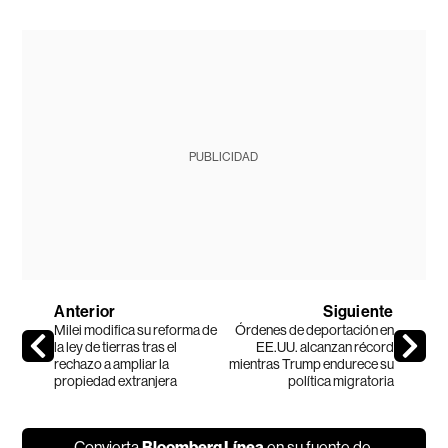
PUBLICIDAD
Anterior
Siguiente
Milei modifica su reforma de
Órdenes de deportación en
la ley de tierras tras el
EE.UU. alcanzan récord
rechazo a ampliar la
mientras Trump endurece su
propiedad extranjera
política migratoria
Convierta
Bloomberg Línea
en su fuente de