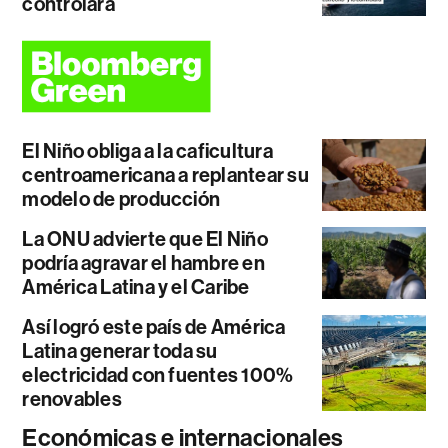
controlará
El Niño obliga a la caficultura
centroamericana a replantear su
modelo de producción
La ONU advierte que El Niño
podría agravar el hambre en
América Latina y el Caribe
Así logró este país de América
Latina generar toda su
electricidad con fuentes 100%
renovables
Económicas e internacionales