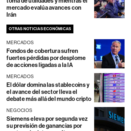
toma de utilidades y mientras el
mercado evalúa avances con
Irán
OTRAS NOTICIAS ECONÓMICAS
MERCADOS
Fondos de cobertura sufren
fuertes pérdidas por desplome
de acciones ligadas a la IA
MERCADOS
El dólar domina las stablecoins y
el avance del sector lleva el
debate más allá del mundo cripto
NEGOCIOS
Siemens eleva por segunda vez
su previsión de ganancias por