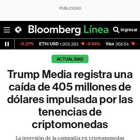
PUBLICIDAD
Ingresar
0.27%
ETH/USD
-0.54%
Visa
-0.28%
Mer
1,905.383
368.54
ACTUALIDAD
Trump Media registra una
caída de 405 millones de
dólares impulsada por las
tenencias de
criptomonedas
La inversión de la compañía en criptomonedas