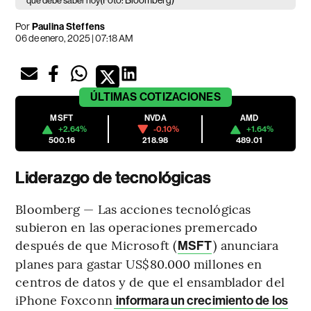
(Foto: Bloomberg)
que debe saber hoy
Por
Paulina Steffens
06 de enero, 2025 | 07:18 AM
ÚLTIMAS
COTIZACIONES
MSFT
NVDA
AMD
+2.64%
-0.10%
+1.64%
500.16
218.98
489.01
Liderazgo de tecnológicas
Bloomberg — Las acciones tecnológicas
subieron en las operaciones premercado
después de que Microsoft (
) anunciara
MSFT
planes para gastar US$80.000 millones en
centros de datos y de que el ensamblador del
iPhone Foxconn
informara un crecimiento de los