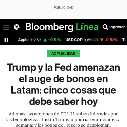
PUBLICIDAD
Ingresar
Apple
+0.51%
USD COP
-0.52%
Tesla
312.53
3,159.39
319.55
ACTUALIDAD
Trump y la Fed amenazan
el auge de bonos en
Latam: cinco cosas que
debe saber hoy
Además, las acciones de EE.UU. suben lideradas por
las tecnológicas; Justin Trudeau podría renunciar esta
semana; y los bonos del Tesoro se desploman.