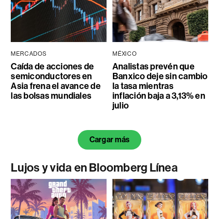
MERCADOS
MÉXICO
Caída de acciones de
Analistas prevén que
semiconductores en
Banxico deje sin cambio
Asia frena el avance de
la tasa mientras
las bolsas mundiales
inflación baja a 3,13% en
julio
Cargar más
Lujos y vida en Bloomberg Línea