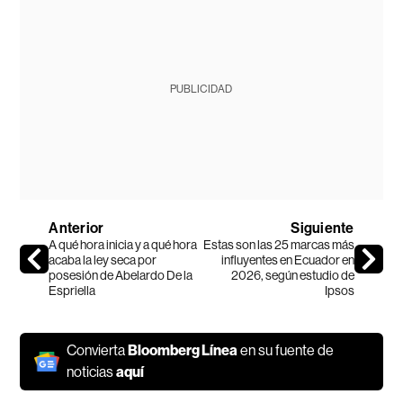
PUBLICIDAD
Anterior
Siguiente
A qué hora inicia y a qué hora
Estas son las 25 marcas más
acaba la ley seca por
influyentes en Ecuador en
posesión de Abelardo De la
2026, según estudio de
Espriella
Ipsos
Convierta
Bloomberg Línea
en su fuente de
noticias
aquí