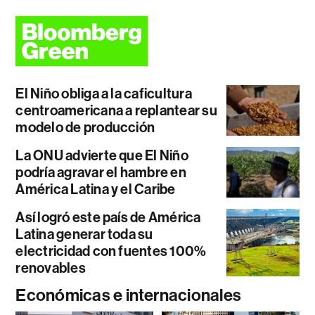
El Niño obliga a la caficultura
centroamericana a replantear su
modelo de producción
La ONU advierte que El Niño
podría agravar el hambre en
América Latina y el Caribe
Así logró este país de América
Latina generar toda su
electricidad con fuentes 100%
renovables
Económicas e internacionales