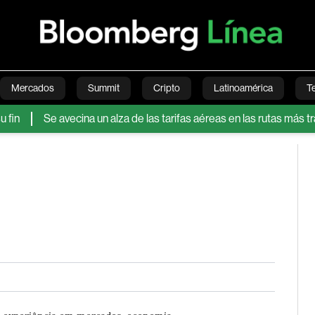
Mercados
Summit
Cripto
Latinoamérica
T
Se avecina un alza de las tarifas aéreas en las rutas más transita
Green
Economía
Estilo de vida
Mundo
Videos