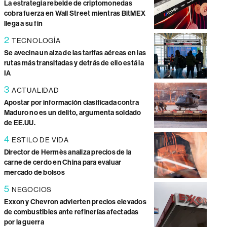
La estrategia rebelde de criptomonedas
cobra fuerza en Wall Street mientras BitMEX
llega a su fin
2
TECNOLOGÍA
Se avecina un alza de las tarifas aéreas en las
rutas más transitadas y detrás de ello está la
IA
3
ACTUALIDAD
Apostar por información clasificada contra
Maduro no es un delito, argumenta soldado
de EE.UU.
4
ESTILO DE VIDA
Director de Hermès analiza precios de la
carne de cerdo en China para evaluar
mercado de bolsos
5
NEGOCIOS
Exxon y Chevron advierten precios elevados
de combustibles ante refinerías afectadas
por la guerra