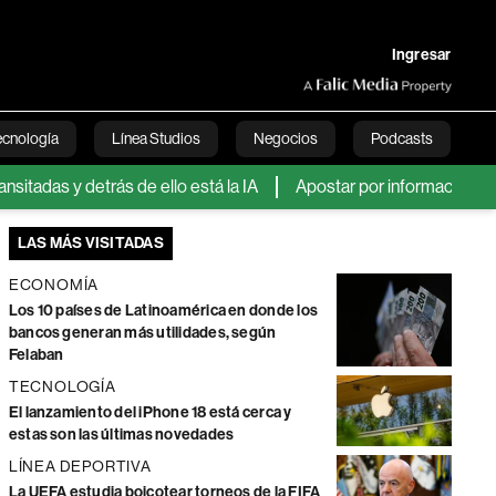
Ingresar
ecnología
Línea Studios
Negocios
Podcasts
das y detrás de ello está la IA
Apostar por información clasific
English
LAS MÁS VISITADAS
ECONOMÍA
Los 10 países de Latinoamérica en donde los
bancos generan más utilidades, según
Felaban
TECNOLOGÍA
El lanzamiento del iPhone 18 está cerca y
estas son las últimas novedades
LÍNEA DEPORTIVA
La UEFA estudia boicotear torneos de la FIFA