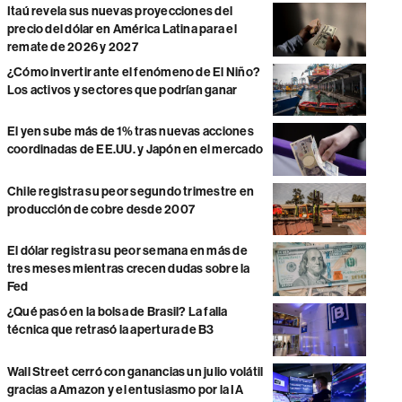
Itaú revela sus nuevas proyecciones del
precio del dólar en América Latina para el
remate de 2026 y 2027
¿Cómo invertir ante el fenómeno de El Niño?
Los activos y sectores que podrían ganar
El yen sube más de 1% tras nuevas acciones
coordinadas de EE.UU. y Japón en el mercado
Chile registra su peor segundo trimestre en
producción de cobre desde 2007
El dólar registra su peor semana en más de
tres meses mientras crecen dudas sobre la
Fed
¿Qué pasó en la bolsa de Brasil? La falla
técnica que retrasó la apertura de B3
Wall Street cerró con ganancias un julio volátil
gracias a Amazon y el entusiasmo por la IA