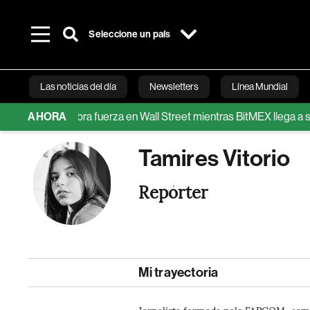
Seleccione un país
Las noticias del día
Newsletters
Línea Mundial
onedas cobra fuerza en Wall Street mientras BitMEX llega a su fin
AHORA
Bloomberg 
Tamires Vitorio
Repórter
Mi trayectoria