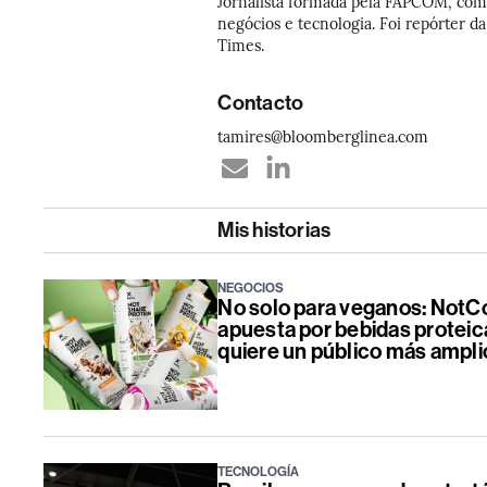
Jornalista formada pela FAPCOM, co
negócios e tecnologia. Foi repórter
Times.
Contacto
tamires@bloomberglinea.com
Mis historias
NEGOCIOS
No solo para veganos: NotC
apuesta por bebidas proteic
quiere un público más ampli
TECNOLOGÍA