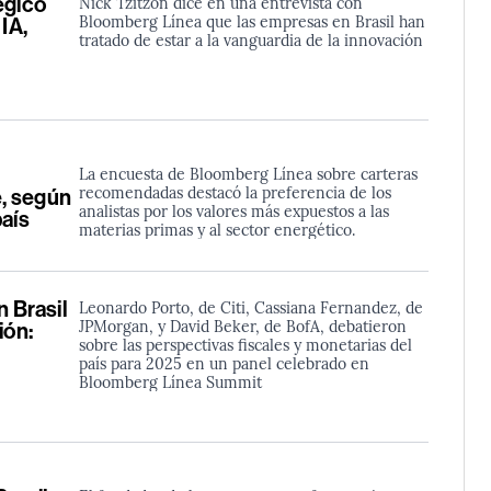
égico
Nick Tzitzon dice en una entrevista con
Bloomberg Línea que las empresas en Brasil han
IA,
tratado de estar a la vanguardia de la innovación
La encuesta de Bloomberg Línea sobre carteras
recomendadas destacó la preferencia de los
, según
analistas por los valores más expuestos a las
país
materias primas y al sector energético.
n Brasil
Leonardo Porto, de Citi, Cassiana Fernandez, de
JPMorgan, y David Beker, de BofA, debatieron
ión:
sobre las perspectivas fiscales y monetarias del
país para 2025 en un panel celebrado en
Bloomberg Línea Summit