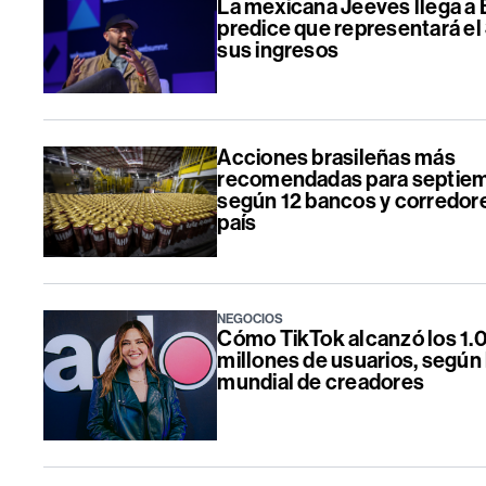
La mexicana Jeeves llega a B
predice que representará e
sus ingresos
Acciones brasileñas más
recomendadas para septiem
según 12 bancos y corredor
país
NEGOCIOS
Cómo TikTok alcanzó los 1.
millones de usuarios, según l
mundial de creadores