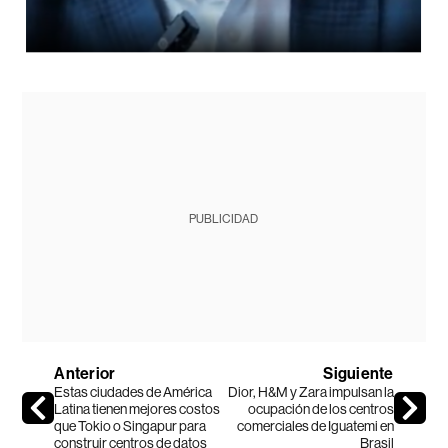
PUBLICIDAD
Anterior
Siguiente
Estas ciudades de América
Dior, H&M y Zara impulsan la
Latina tienen mejores costos
ocupación de los centros
que Tokio o Singapur para
comerciales de Iguatemi en
construir centros de datos
Brasil