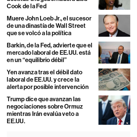
Cook de la Fed
Muere John Loeb Jr., el sucesor
de una dinastía de Wall Street
que se volcó a la política
Barkin, de la Fed, advierte que el
mercado laboral de EE.UU. está
en un “equilibrio débil”
Yen avanza tras el débil dato
laboral de EE.UU. y crece la
alerta por posible intervención
Trump dice que avanzan las
negociaciones sobre Ormuz
mientras Irán evalúa veto a
EE.UU.