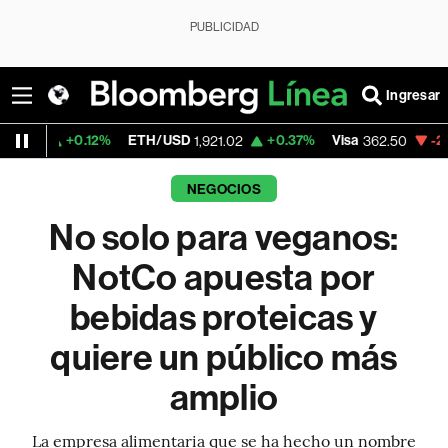
PUBLICIDAD
Ingresar
12%
ETH/USD
+0.37%
Visa
-2.15%
Mercado
1,921.02
362.50
NEGOCIOS
No solo para veganos:
NotCo apuesta por
bebidas proteicas y
quiere un público más
amplio
La empresa alimentaria que se ha hecho un nombre