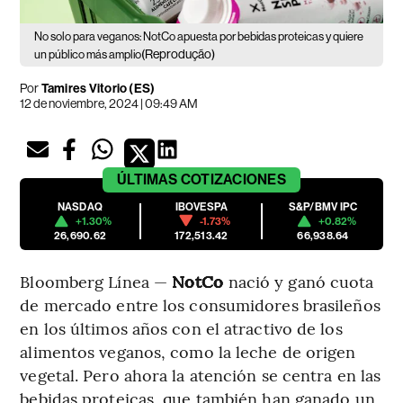
No solo para veganos: NotCo apuesta por bebidas proteicas y quiere
(Reprodução)
un público más amplio
Por
Tamires Vitorio (ES)
12 de noviembre, 2024 | 09:49 AM
ÚLTIMAS
COTIZACIONES
NASDAQ
IBOVESPA
S&P/BMV IPC
+1.30%
-1.73%
+0.82%
26,690.62
172,513.42
66,938.64
Bloomberg Línea —
NotCo
nació y ganó cuota
de mercado entre los consumidores brasileños
en los últimos años con el atractivo de los
alimentos veganos, como la leche de origen
vegetal. Pero ahora la atención se centra en las
bebidas proteicas, que también han ganado un