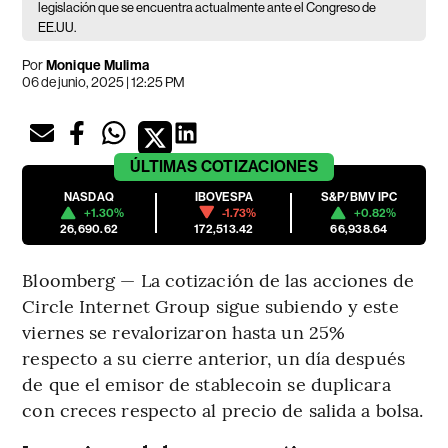
legislación que se encuentra actualmente ante el Congreso de
EE.UU.
Por
Monique Mulima
06 de junio, 2025 | 12:25 PM
ÚLTIMAS
COTIZACIONES
NASDAQ
IBOVESPA
S&P/BMV IPC
+1.30%
-1.73%
+0.82%
26,690.62
172,513.42
66,938.64
Bloomberg — La cotización de las acciones de
Circle Internet Group sigue subiendo y este
viernes se revalorizaron hasta un 25%
respecto a su cierre anterior, un día después
de que el emisor de stablecoin se duplicara
con creces respecto al precio de salida a bolsa.