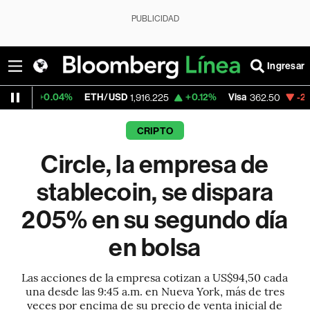
PUBLICIDAD
Ingresar
.04%
ETH/USD
+0.12%
Visa
-2.15%
Merca
1,916.225
362.50
CRIPTO
Circle, la empresa de
stablecoin, se dispara
205% en su segundo día
en bolsa
Las acciones de la empresa cotizan a US$94,50 cada
una desde las 9:45 a.m. en Nueva York, más de tres
veces por encima de su precio de venta inicial de