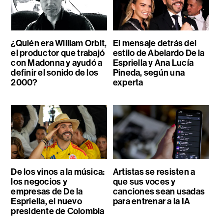
¿Quién era William Orbit,
El mensaje detrás del
el productor que trabajó
estilo de Abelardo De la
con Madonna y ayudó a
Espriella y Ana Lucía
definir el sonido de los
Pineda, según una
2000?
experta
De los vinos a la música:
Artistas se resisten a
los negocios y
que sus voces y
empresas de De la
canciones sean usadas
Espriella, el nuevo
para entrenar a la IA
presidente de Colombia