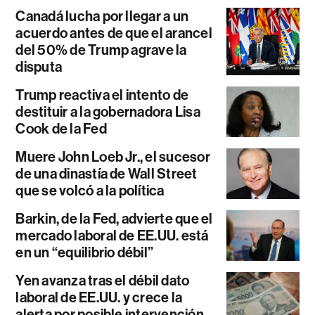
Canadá lucha por llegar a un
acuerdo antes de que el arancel
del 50% de Trump agrave la
disputa
Trump reactiva el intento de
destituir a la gobernadora Lisa
Cook de la Fed
Muere John Loeb Jr., el sucesor
de una dinastía de Wall Street
que se volcó a la política
Barkin, de la Fed, advierte que el
mercado laboral de EE.UU. está
en un “equilibrio débil”
Yen avanza tras el débil dato
laboral de EE.UU. y crece la
alerta por posible intervención