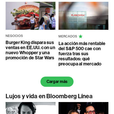
NEGOCIOS
MERCADOS
Burger King dispara sus
La acción más rentable
ventas en EE.UU. con un
del S&P 500 cae con
nuevo Whopper y una
fuerza tras sus
promoción de Star Wars
resultados: qué
preocupa al mercado
Cargar más
Lujos y vida en Bloomberg Línea