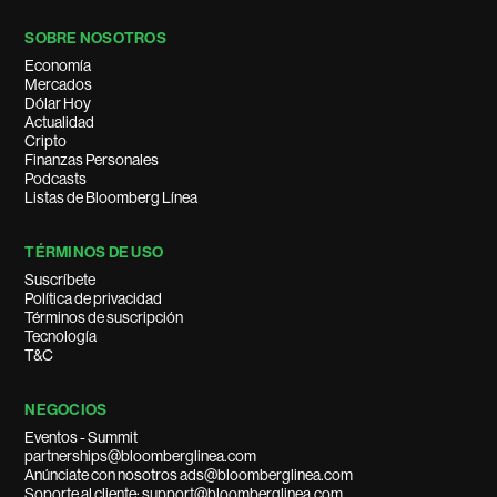
SOBRE NOSOTROS
Economía
Mercados
Dólar Hoy
Actualidad
Cripto
Finanzas Personales
Podcasts
Listas de Bloomberg Línea
TÉRMINOS DE USO
Suscríbete
Política de privacidad
Términos de suscripción
Tecnología
T&C
NEGOCIOS
Eventos - Summit
partnerships@bloomberglinea.com
Anúnciate con nosotros ads@bloomberglinea.com
Soporte al cliente: support@bloomberglinea.com