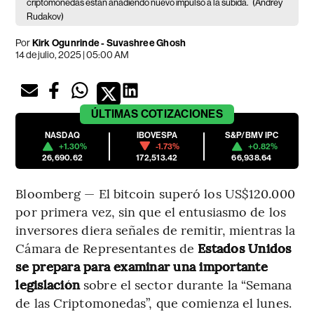
criptomonedas están añadiendo nuevo impulso a la subida.
(Andrey
Rudakov)
Por
Kirk Ogunrinde - Suvashree Ghosh
14 de julio, 2025 | 05:00 AM
ÚLTIMAS
COTIZACIONES
NASDAQ
IBOVESPA
S&P/BMV IPC
+1.30%
-1.73%
+0.82%
26,690.62
172,513.42
66,938.64
Bloomberg — El bitcoin superó los US$120.000
por primera vez, sin que el entusiasmo de los
inversores diera señales de remitir, mientras la
Cámara de Representantes de
Estados Unidos
se prepara para examinar una importante
legislación
sobre el sector durante la “Semana
de las Criptomonedas”, que comienza el lunes.