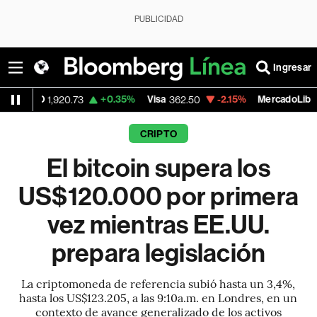
PUBLICIDAD
Ingresar
+0.35%
Visa
-2.15%
MercadoLibre
920.73
362.50
1,821.795
CRIPTO
El bitcoin supera los
US$120.000 por primera
vez mientras EE.UU.
prepara legislación
La criptomoneda de referencia subió hasta un 3,4%,
hasta los US$123.205, a las 9:10a.m. en Londres, en un
contexto de avance generalizado de los activos