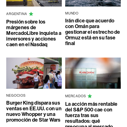
MUNDO
ARGENTINA
Irán dice que acuerdo
Presión sobre los
con Omán para
márgenes de
gestionar el estrecho de
MercadoLibre inquieta a
Ormuz está en su fase
inversores y acciones
final
caen en el Nasdaq
NEGOCIOS
MERCADOS
Burger King dispara sus
La acción más rentable
ventas en EE.UU. con un
del S&P 500 cae con
nuevo Whopper y una
fuerza tras sus
promoción de Star Wars
resultados: qué
preocupa al mercado