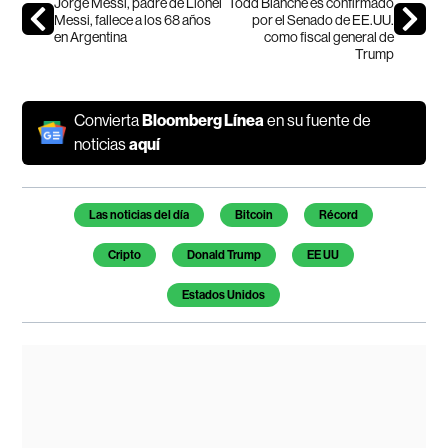
Jorge Messi, padre de Lionel
Todd Blanche es confirmado
Messi, fallece a los 68 años
por el Senado de EE.UU.
en Argentina
como fiscal general de
Trump
Convierta
Bloomberg Línea
en su fuente de
noticias
aquí
Temas de este artículo
Las noticias del día
Bitcoin
Récord
Cripto
Donald Trump
EE UU
Estados Unidos