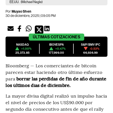
EE.UU.
(Michael Nagle)
Por
Muyao Shen
30 de diciembre, 2025 | 09:05 PM
ÚLTIMAS
COTIZACIONES
NASDAQ
IBOVESPA
S&P/BMV IPC
+1.00%
+0.47%
-0.53%
25,373.85
177,999.00
66,936.99
Bloomberg — Los comerciantes de bitcoin
parecen estar haciendo otro último esfuerzo
para
borrar las pérdidas de fin de año durante
los últimos días de diciembre.
La mayor divisa digital realizó un impulso hacia
el nivel de precios de los US$90.000 por
segundo día consecutivo antes de que el rally