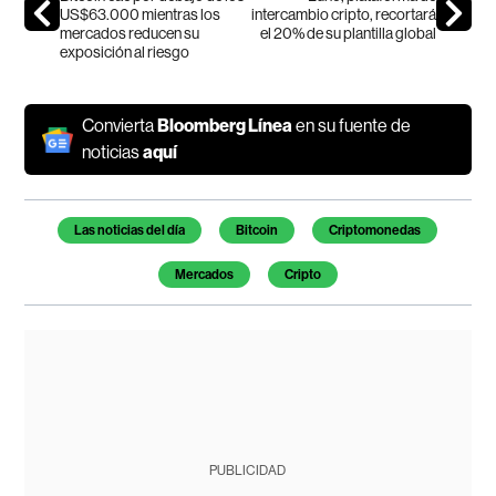
US$63.000 mientras los
intercambio cripto, recortará
mercados reducen su
el 20% de su plantilla global
exposición al riesgo
Convierta
Bloomberg Línea
en su fuente de
noticias
aquí
Temas de este artículo
Las noticias del día
Bitcoin
Criptomonedas
Mercados
Cripto
PUBLICIDAD