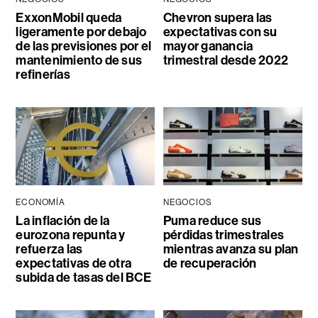
ExxonMobil queda
Chevron supera las
ligeramente por debajo
expectativas con su
de las previsiones por el
mayor ganancia
mantenimiento de sus
trimestral desde 2022
refinerías
ECONOMÍA
NEGOCIOS
La inflación de la
Puma reduce sus
eurozona repunta y
pérdidas trimestrales
refuerza las
mientras avanza su plan
expectativas de otra
de recuperación
subida de tasas del BCE