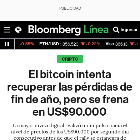
PUBLICIDAD
Ingresar
0.55%
ETH/USD
-0.22%
Visa
-0.04%
Mer
1,856.523
366.13
CRIPTO
El bitcoin intenta
recuperar las pérdidas de
fin de año, pero se frena
en US$90.000
La mayor divisa digital realizó un impulso hacia el
nivel de precios de los US$90.000 por segundo día
consecutivo antes de que el rally se estancara de