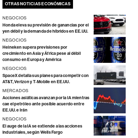
OTRAS NOTICIAS ECONÓMICAS
NEGOCIOS
Honda eleva su previsión de ganancias por el
yen débil y la demanda de híbridos en EE.UU.
NEGOCIOS
Heineken supera previsiones por
crecimiento en Asia y África pese al débil
consumo en Europa y América
NEGOCIOS
SpaceX detalla sus planes para competir con
AT&T, Verizon y T-Mobile en EE.UU.
MERCADOS
Acciones asiáticas avanzan por la IA mientras
cae el petróleo ante posible acuerdo entre
EE.UU. e Irán
NEGOCIOS
El auge de la IA se extiende a las acciones
industriales, según Wells Fargo