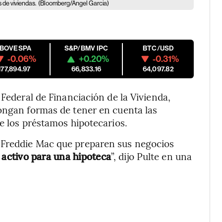
 de viviendas.
(Bloomberg/Angel Garcia)
IBOVESPA
S&P/BMV IPC
BTC/USD
-0.06%
+0.20%
-0.31%
177,894.97
66,833.16
64,097.82
 Federal de Financiación de la Vivienda,
ngan formas de tener en cuenta las
e los préstamos hipotecarios.
 Freddie Mac que preparen sus negocios
activo para una hipoteca
”, dijo Pulte en una