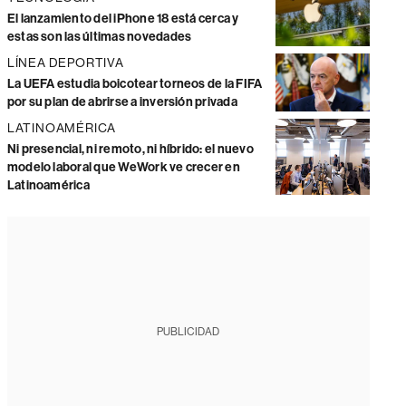
El lanzamiento del iPhone 18 está cerca y
estas son las últimas novedades
LÍNEA DEPORTIVA
La UEFA estudia boicotear torneos de la FIFA
por su plan de abrirse a inversión privada
LATINOAMÉRICA
Ni presencial, ni remoto, ni híbrido: el nuevo
modelo laboral que WeWork ve crecer en
Latinoamérica
PUBLICIDAD