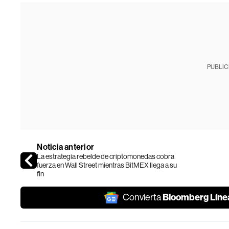
PUBLIC
Noticia anterior
La estrategia rebelde de criptomonedas cobra
fuerza en Wall Street mientras BitMEX llega a su
fin
Bloomberg Líne
Convierta