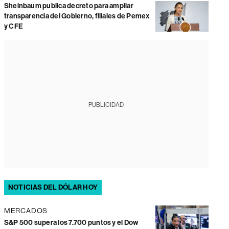
Sheinbaum publica decreto para ampliar
transparencia del Gobierno, filiales de Pemex
y CFE
PUBLICIDAD
NOTICIAS DEL DÓLAR HOY
MERCADOS
S&P 500 supera los 7.700 puntos y el Dow