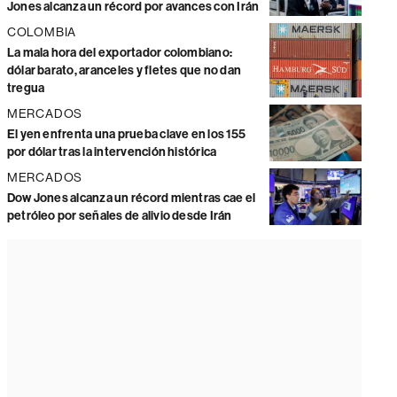
Jones alcanza un récord por avances con Irán
COLOMBIA
La mala hora del exportador colombiano:
dólar barato, aranceles y fletes que no dan
tregua
MERCADOS
El yen enfrenta una prueba clave en los 155
por dólar tras la intervención histórica
MERCADOS
Dow Jones alcanza un récord mientras cae el
petróleo por señales de alivio desde Irán