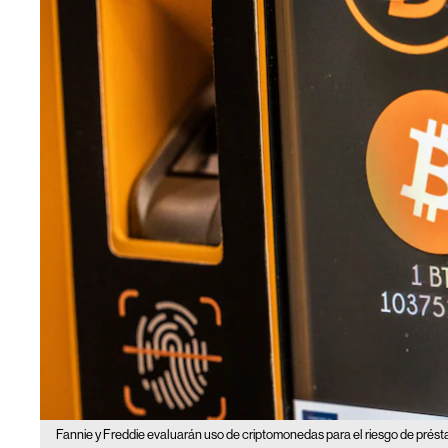
Fannie y Freddie evaluarán uso de criptomonedas para el riesgo de prést