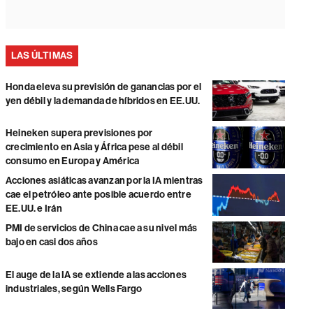
LAS ÚLTIMAS
Honda eleva su previsión de ganancias por el
yen débil y la demanda de híbridos en EE.UU.
Heineken supera previsiones por
crecimiento en Asia y África pese al débil
consumo en Europa y América
Acciones asiáticas avanzan por la IA mientras
cae el petróleo ante posible acuerdo entre
EE.UU. e Irán
PMI de servicios de China cae a su nivel más
bajo en casi dos años
El auge de la IA se extiende a las acciones
industriales, según Wells Fargo