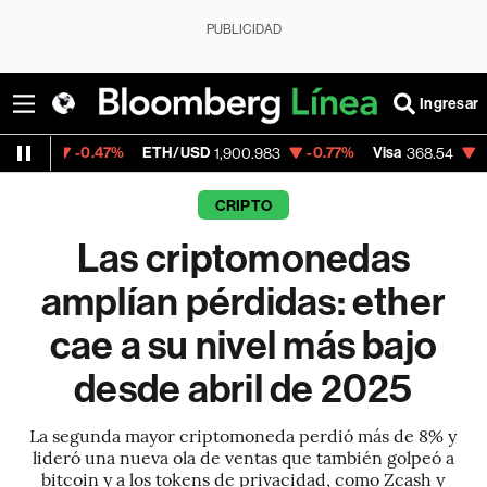
PUBLICIDAD
Ingresar
.47%
ETH/USD
-0.77%
Visa
-0.28%
Merc
1,900.983
368.54
CRIPTO
Las criptomonedas
amplían pérdidas: ether
cae a su nivel más bajo
desde abril de 2025
La segunda mayor criptomoneda perdió más de 8% y
lideró una nueva ola de ventas que también golpeó a
bitcoin y a los tokens de privacidad, como Zcash y