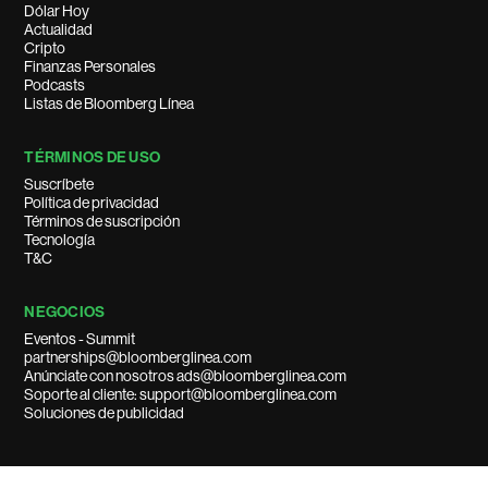
Dólar Hoy
Actualidad
Cripto
Finanzas Personales
Podcasts
Listas de Bloomberg Línea
TÉRMINOS DE USO
Suscríbete
Política de privacidad
Términos de suscripción
Tecnología
T&C
NEGOCIOS
Eventos - Summit
partnerships@bloomberglinea.com
Anúnciate con nosotros ads@bloomberglinea.com
Soporte al cliente: support@bloomberglinea.com
Soluciones de publicidad