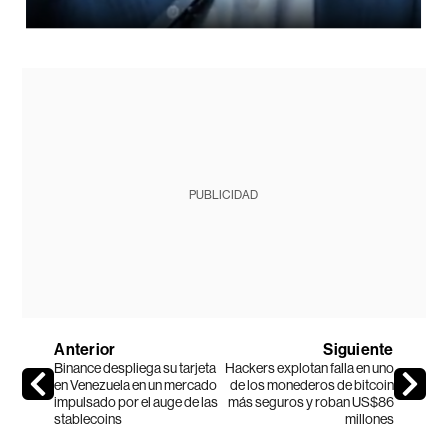
PUBLICIDAD
Anterior
Siguiente
Binance despliega su tarjeta
Hackers explotan falla en uno
en Venezuela en un mercado
de los monederos de bitcoin
impulsado por el auge de las
más seguros y roban US$86
stablecoins
millones