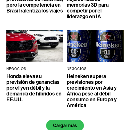
pero la competencia en
memorias 3D para
Brasil ralentiza los viajes
competir por el
liderazgo en IA
NEGOCIOS
NEGOCIOS
Honda eleva su
Heineken supera
previsión de ganancias
previsiones por
por el yen débil y la
crecimiento en Asia y
demanda de híbridos en
África pese al débil
EE.UU.
consumo en Europa y
América
Cargar más