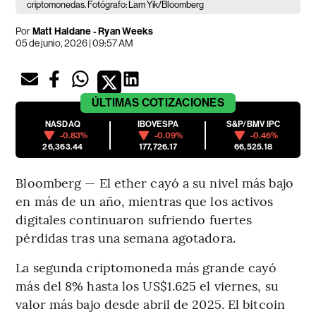
criptomonedas. Fotógrafo: Lam Yik/Bloomberg
Por
Matt Haldane - Ryan Weeks
05 de junio, 2026 | 09:57 AM
ÚLTIMAS
COTIZACIONES
NASDAQ
IBOVESPA
S&P/BMV IPC
-0.83%
-0.09%
-0.46%
26,363.44
177,726.17
66,525.18
Bloomberg — El ether cayó a su nivel más bajo
en más de un año, mientras que los activos
digitales continuaron sufriendo fuertes
pérdidas tras una semana agotadora.
La segunda criptomoneda más grande cayó
más del 8% hasta los US$1.625 el viernes, su
valor más bajo desde abril de 2025. El bitcoin