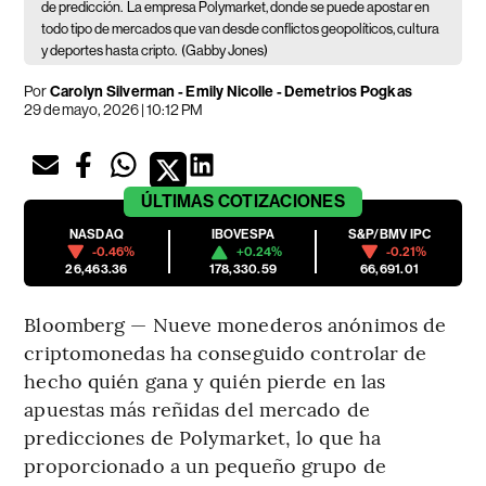
de predicción.
La empresa Polymarket, donde se puede apostar en
todo tipo de mercados que van desde conflictos geopolíticos, cultura
y deportes hasta cripto.
(Gabby Jones)
Por
Carolyn Silverman - Emily Nicolle - Demetrios Pogkas
29 de mayo, 2026 | 10:12 PM
ÚLTIMAS
COTIZACIONES
NASDAQ
IBOVESPA
S&P/BMV IPC
-0.46%
+0.24%
-0.21%
26,463.36
178,330.59
66,691.01
Bloomberg — Nueve monederos anónimos de
criptomonedas ha conseguido controlar de
hecho quién gana y quién pierde en las
apuestas más reñidas del mercado de
predicciones de Polymarket, lo que ha
proporcionado a un pequeño grupo de