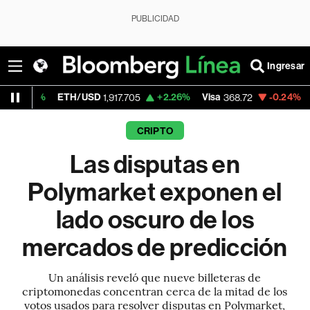
PUBLICIDAD
Ingresar
ETH/USD
+2.26%
Visa
-0.24%
MercadoLib
1,917.705
368.72
CRIPTO
Las disputas en
Polymarket exponen el
lado oscuro de los
mercados de predicción
Un análisis reveló que nueve billeteras de
criptomonedas concentran cerca de la mitad de los
votos usados para resolver disputas en Polymarket,