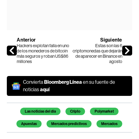
Anterior
Siguiente
Hackers explotan falla en uno
Estas son las 6
de los monederos de bitcoin
criptomonedas que dejarán
más seguros y roban US$86
de aparecer en Binance en
millones
agosto
Convierta
Bloomberg Línea
en su fuente de
noticias
aquí
Temas de este artículo
Las noticias del día
Cripto
Polymarket
Apuestas
Mercados predictivos
Mercados