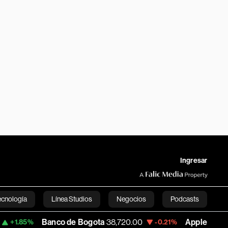
Ingresar
ecnología
Línea Studios
Negocios
Podcasts
Banco de Bogota
38,720.00
Apple
310.94
%
-0.21%
+0.
English