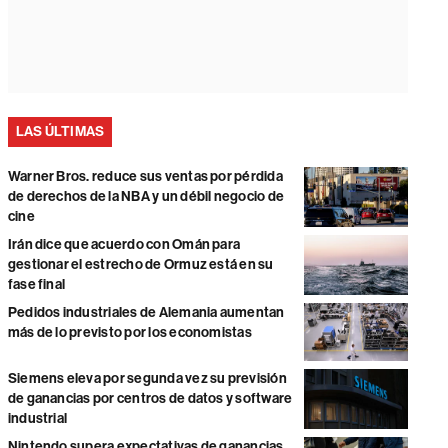
LAS ÚLTIMAS
Warner Bros. reduce sus ventas por pérdida
de derechos de la NBA y un débil negocio de
cine
Irán dice que acuerdo con Omán para
gestionar el estrecho de Ormuz está en su
fase final
Pedidos industriales de Alemania aumentan
más de lo previsto por los economistas
Siemens eleva por segunda vez su previsión
de ganancias por centros de datos y software
industrial
Nintendo supera expectativas de ganancias