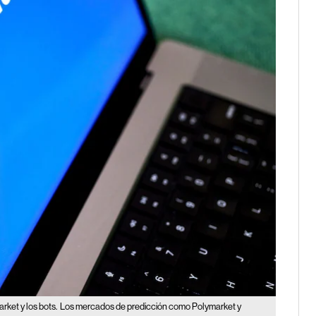
rket y los bots.
Los mercados de predicción como Polymarket y