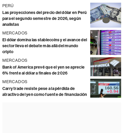
PERÚ
Las proyecciones del precio del dólar en Perú
para el segundo semestre de 2026, según
analistas
MERCADOS
El dólar domina las stablecoins y el avance del
sector lleva el debate más allá del mundo
cripto
MERCADOS
Bank of America prevé que el yen se aprecie
6% frente al dólar a finales de 2026
MERCADOS
Carry trade resiste pese a la pérdida de
atractivo del yen como fuente de financiación