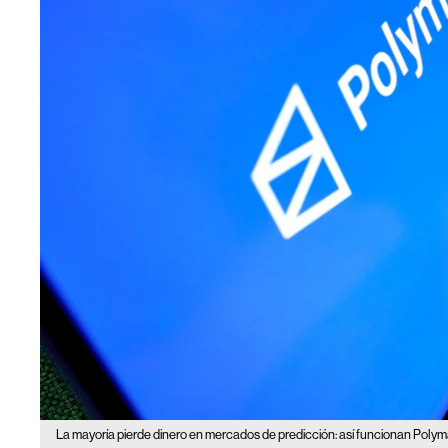
La mayoría pierde dinero en mercados de predicción: así funcionan Polyma