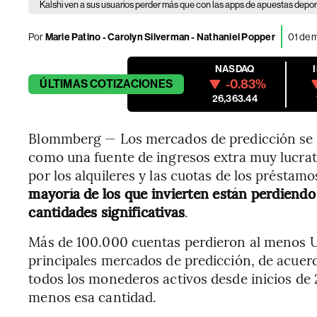
Kalshi ven a sus usuarios perder más que con las apps de apuestas depor
Por
Marie Patino - Carolyn Silverman - Nathaniel Popper
01 de 
NASDAQ
-0.83%
ÚLTIMAS
COTIZACIONES
26,363.44
Blommberg — Los mercados de predicción se 
como una fuente de ingresos extra muy lucrati
por los alquileres y las cuotas de los préstamo
mayoría de los que invierten están perdiendo
cantidades significativas
.
Más de 100.000 cuentas perdieron al menos U
principales mercados de predicción, de acuer
todos los monederos activos desde inicios de 2
menos esa cantidad.