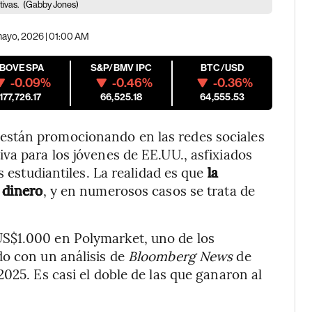
tivas.
(Gabby Jones)
mayo, 2026 | 01:00 AM
IBOVESPA
S&P/BMV IPC
BTC/USD
-0.09%
-0.46%
-0.36%
177,726.17
66,525.18
64,555.53
están promocionando en las redes sociales
va para los jóvenes de EE.UU., asfixiados
s estudiantiles. La realidad es que
la
 dinero
, y en numerosos casos se trata de
S$1.000 en Polymarket, uno de los
do con un análisis de
Bloomberg News
de
025. Es casi el doble de las que ganaron al