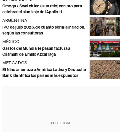
Omega x Swatch lanza un reloj con oro para
celebrar el alunizaje del Apollo 11
ARGENTINA
IPC de julio 2026: de cuánto sería la inflación,
según las consultoras
MÉXICO
Gastos del Mundial le pasan factura a
Ollamani de Emilio Azcárraga
MERCADOS
El Niño amenaza a América Latina y Deutsche
Bank identifica los países más expuestos
PUBLICIDAD