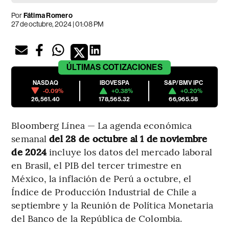
Por
Fátima Romero
27 de octubre, 2024 | 01:08 PM
ÚLTIMAS
COTIZACIONES
NASDAQ
IBOVESPA
S&P/BMV IPC
-0.09%
+0.38%
+0.20%
26,561.40
178,565.32
66,965.58
Bloomberg Línea — La agenda económica
semanal
del 28 de octubre al 1 de noviembre
de 2024
incluye los datos del mercado laboral
en Brasil, el PIB del tercer trimestre en
México, la inflación de Perú a octubre, el
Índice de Producción Industrial de Chile a
septiembre y la Reunión de Política Monetaria
del Banco de la República de Colombia.