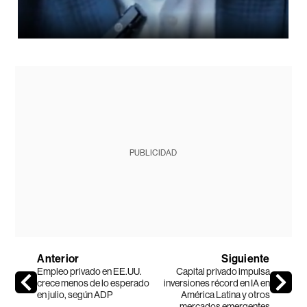
PUBLICIDAD
Anterior
Siguiente
Empleo privado en EE.UU.
Capital privado impulsa
crece menos de lo esperado
inversiones récord en IA en
en julio, según ADP
América Latina y otros
mercados emergentes