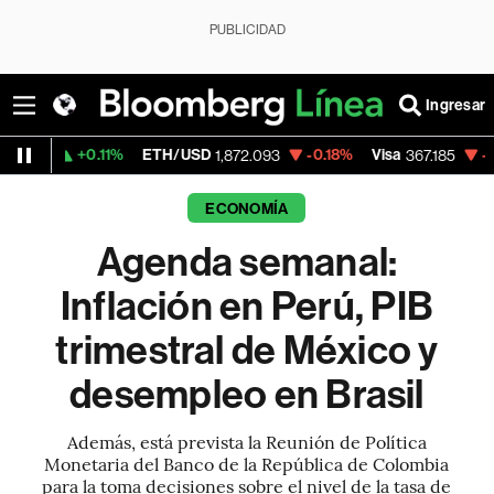
PUBLICIDAD
Ingresar
1%
ETH/USD
-0.18%
Visa
-0.65%
Mercad
1,872.093
367.185
ECONOMÍA
Agenda semanal:
Inflación en Perú, PIB
trimestral de México y
desempleo en Brasil
Además, está prevista la Reunión de Política
Monetaria del Banco de la República de Colombia
para la toma decisiones sobre el nivel de la tasa de