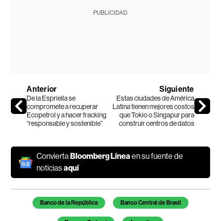
PUBLICIDAD
Anterior
Siguiente
De la Espriella se
Estas ciudades de América
compromete a recuperar
Latina tienen mejores costos
Ecopetrol y a hacer fracking
que Tokio o Singapur para
“responsable y sostenible”
construir centros de datos
Convierta
Bloomberg Línea
en su fuente de
noticias
aquí
Temas de este artículo
Banco de la República
Banco Central de Brasil