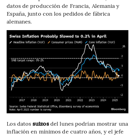
datos de producción de Francia, Alemania y
España, junto con los pedidos de fábrica
alemanes.
Los datos
suizos
del lunes podrían mostrar una
inflación en mínimos de cuatro años, y el jefe