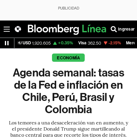
PUBLICIDAD
Ingresar
USD
+0.35%
Visa
-2.15%
MercadoLibre
1,920.605
362.50
1,82
ECONOMÍA
Agenda semanal: tasas
de la Fed e inflación en
Chile, Perú, Brasil y
Colombia
Los temores a una desaceleración van en aumento, y
el presidente Donald Trump sigue martilleando al
banco central para que recorte los tipos de interés.