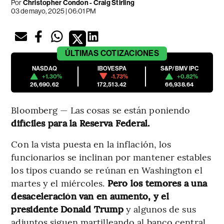
Por
Christopher Condon - Craig Stirling
03 de mayo, 2025 | 06:01 PM
ÚLTIMAS
COTIZACIONES
NASDAQ
IBOVESPA
S&P/BMV IPC
+1.30%
-1.73%
+0.82%
26,690.62
172,513.42
66,938.64
Bloomberg — Las cosas se están poniendo
difíciles para la Reserva Federal.
Con la vista puesta en la inflación, los
funcionarios se inclinan por mantener estables
los tipos cuando se reúnan en Washington el
martes y el miércoles.
Pero los temores a una
desaceleración van en aumento, y el
presidente Donald Trump
y algunos de sus
adjuntos siguen martilleando al banco central