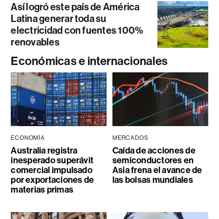
Así logró este país de América
Latina generar toda su
electricidad con fuentes 100%
renovables
Económicas e internacionales
ECONOMÍA
MERCADOS
Australia registra
Caída de acciones de
inesperado superávit
semiconductores en
comercial impulsado
Asia frena el avance de
por exportaciones de
las bolsas mundiales
materias primas