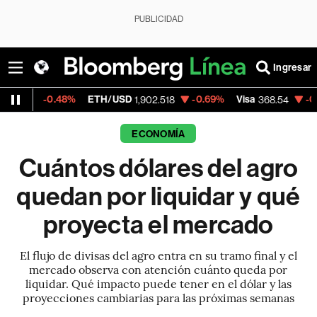
PUBLICIDAD
Ingresar
%
ETH/USD
-0.69%
Visa
-0.28%
Mercado
1,902.518
368.54
ECONOMÍA
Cuántos dólares del agro
quedan por liquidar y qué
proyecta el mercado
El flujo de divisas del agro entra en su tramo final y el
mercado observa con atención cuánto queda por
liquidar. Qué impacto puede tener en el dólar y las
proyecciones cambiarias para las próximas semanas