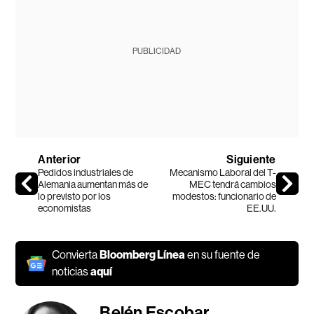
PUBLICIDAD
Anterior
Siguiente
Pedidos industriales de
Mecanismo Laboral del T-
Alemania aumentan más de
MEC tendrá cambios
lo previsto por los
modestos: funcionario de
economistas
EE.UU.
Convierta
Bloomberg Línea
en su fuente de
noticias
aquí
Belén Escobar