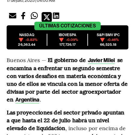
17 de julio, 2025 | 04:00 AM
ÚLTIMAS
COTIZACIONES
NASDAQ
IBOVESPA
S&P/BMV IPC
-0.83%
-0.09%
-0.46%
26,363.44
177,726.17
66,525.18
Buenos Aires —
El gobierno de
se
Javier Milei
encamina a enfrentar un segundo semestre
con varios desafíos en materia económica y
uno de ellos se vincula con la menor oferta de
divisas por parte del sector agroexportador
en
.
Argentina
Las proyecciones del sector privado apuntan
a que hasta el 22 de julio habrá un nivel
elevado de liquidación
, incluso por encima de