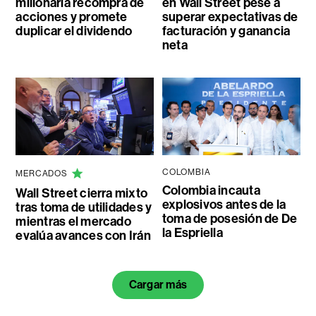
millonaria recompra de
en Wall Street pese a
acciones y promete
superar expectativas de
duplicar el dividendo
facturación y ganancia
neta
COLOMBIA
MERCADOS
Colombia incauta
Wall Street cierra mixto
explosivos antes de la
tras toma de utilidades y
toma de posesión de De
mientras el mercado
la Espriella
evalúa avances con Irán
Cargar más