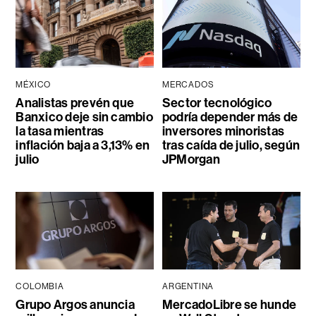
MÉXICO
MERCADOS
Analistas prevén que
Sector tecnológico
Banxico deje sin cambio
podría depender más de
la tasa mientras
inversores minoristas
inflación baja a 3,13% en
tras caída de julio, según
julio
JPMorgan
COLOMBIA
ARGENTINA
Grupo Argos anuncia
MercadoLibre se hunde