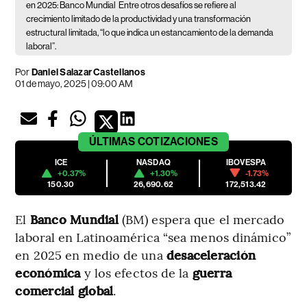
en 2025: Banco Mundial
Entre otros desafíos se refiere al
crecimiento limitado de la productividad y una transformación
estructural limitada, “lo que indica un estancamiento de la demanda
laboral”.
Por
Daniel Salazar Castellanos
01 de mayo, 2025 | 09:00 AM
ÚLTIMAS
COTIZACIONES
ICE
NASDAQ
IBOVESPA
+0.37%
+1.30%
-1.73%
150.30
26,690.62
172,513.42
El
Banco Mundial
(BM) espera que el mercado
laboral en Latinoamérica “sea menos dinámico”
en 2025 en medio de una
desaceleración
económica
y los efectos de la
guerra
comercial global
.