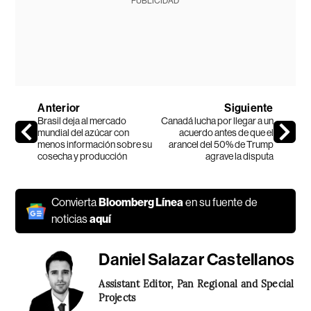
PUBLICIDAD
Anterior
Siguiente
Brasil deja al mercado
Canadá lucha por llegar a un
mundial del azúcar con
acuerdo antes de que el
menos información sobre su
arancel del 50% de Trump
cosecha y producción
agrave la disputa
Convierta
Bloomberg Línea
en su fuente de
noticias
aquí
Daniel Salazar Castellanos
Assistant Editor, Pan Regional and Special
Projects