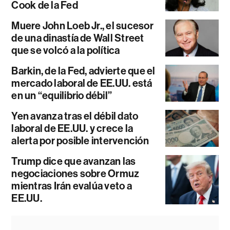
Cook de la Fed
Muere John Loeb Jr., el sucesor
de una dinastía de Wall Street
que se volcó a la política
Barkin, de la Fed, advierte que el
mercado laboral de EE.UU. está
en un “equilibrio débil”
Yen avanza tras el débil dato
laboral de EE.UU. y crece la
alerta por posible intervención
Trump dice que avanzan las
negociaciones sobre Ormuz
mientras Irán evalúa veto a
EE.UU.