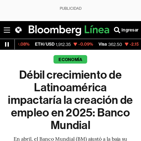
PUBLICIDAD
Ingresar
ETH/USD
-0.09%
Visa
-2.15%
MercadoLib
1,912.35
362.50
ECONOMÍA
Débil crecimiento de
Latinoamérica
impactaría la creación de
empleo en 2025: Banco
Mundial
En abril, el Banco Mundial (BM) ajustó a la baja su