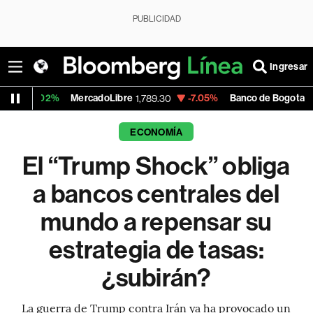
PUBLICIDAD
Ingresar
%
MercadoLibre
-7.05%
Banco de Bogota
1,789.30
38,580.00
ECONOMÍA
El “Trump Shock” obliga
a bancos centrales del
mundo a repensar su
estrategia de tasas:
¿subirán?
La guerra de Trump contra Irán ya ha provocado un