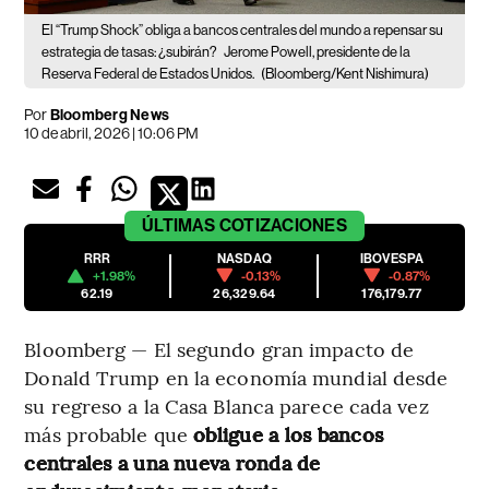
El “Trump Shock” obliga a bancos centrales del mundo a repensar su
estrategia de tasas: ¿subirán?
Jerome Powell, presidente de la
Reserva Federal de Estados Unidos.
(Bloomberg/Kent Nishimura)
Por
Bloomberg News
10 de abril, 2026 | 10:06 PM
ÚLTIMAS
COTIZACIONES
RRR
NASDAQ
IBOVESPA
+1.98%
-0.13%
-0.87%
62.19
26,329.64
176,179.77
Bloomberg — El segundo gran impacto de
Donald Trump en la economía mundial desde
su regreso a la Casa Blanca parece cada vez
más probable que
obligue a los bancos
centrales a una nueva ronda de