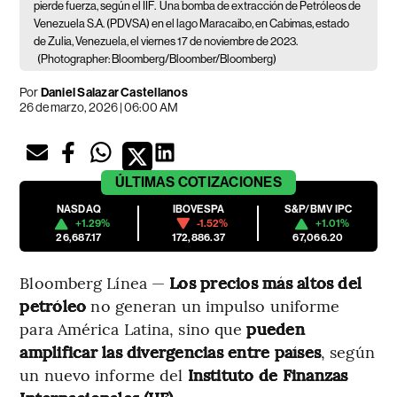
pierde fuerza, según el IIF.
Una bomba de extracción de Petróleos de
Venezuela S.A. (PDVSA) en el lago Maracaibo, en Cabimas, estado
de Zulia, Venezuela, el viernes 17 de noviembre de 2023.
(Photographer: Bloomberg/Bloomber/Bloomberg)
Por
Daniel Salazar Castellanos
26 de marzo, 2026 | 06:00 AM
ÚLTIMAS
COTIZACIONES
NASDAQ
IBOVESPA
S&P/BMV IPC
+1.29%
-1.52%
+1.01%
26,687.17
172,886.37
67,066.20
Bloomberg Línea —
Los precios más altos del
petróleo
no generan un impulso uniforme
para América Latina, sino que
pueden
amplificar las divergencias entre países
, según
un nuevo informe del
Instituto de Finanzas