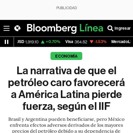
PUBLICIDAD
Ingresar
+0.70%
Visa
-1.53%
MercadoLibre
,919.10
364.82
1,811.50
ECONOMÍA
La narrativa de que el
petróleo caro favorecerá
a América Latina pierde
fuerza, según el IIF
Brasil y Argentina pueden beneficiarse, pero México
enfrenta efectos adversos derivados de los mayores
precios del petróleo debido a su dependencia de