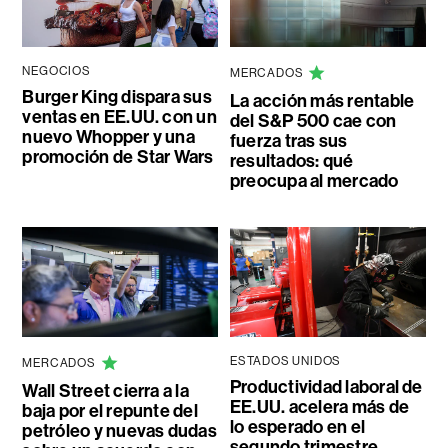
NEGOCIOS
MERCADOS
Burger King dispara sus
La acción más rentable
ventas en EE.UU. con un
del S&P 500 cae con
nuevo Whopper y una
fuerza tras sus
promoción de Star Wars
resultados: qué
preocupa al mercado
ESTADOS UNIDOS
MERCADOS
Productividad laboral de
Wall Street cierra a la
EE.UU. acelera más de
baja por el repunte del
lo esperado en el
petróleo y nuevas dudas
segundo trimestre