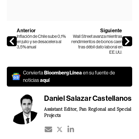
Anterior
Siguiente
Inflación de Chile sube 0,1%
Wall Street avanza mientras
en julio y se desacelera al
rendimientos de bonos caen
3,5% anual
tras débil dato laboral en
EE.UU.
Convierta
Bloomberg Línea
en su fuente de
noticias
aquí
Daniel Salazar Castellanos
Assistant Editor, Pan Regional and Special
Projects