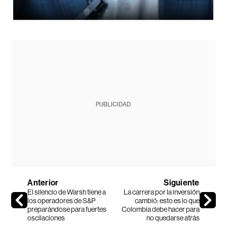
PUBLICIDAD
Anterior
Siguiente
El silencio de Warsh tiene a
La carrera por la inversión
los operadores de S&P
cambió: esto es lo que
preparándose para fuertes
Colombia debe hacer para
oscilaciones
no quedarse atrás