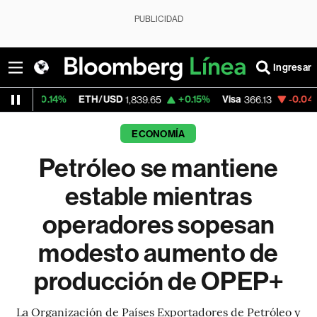
PUBLICIDAD
Ingresar
14%
ETH/USD
+0.15%
Visa
-0.04%
Mercado
1,839.65
366.13
ECONOMÍA
Petróleo se mantiene
estable mientras
operadores sopesan
modesto aumento de
producción de OPEP+
La Organización de Países Exportadores de Petróleo y