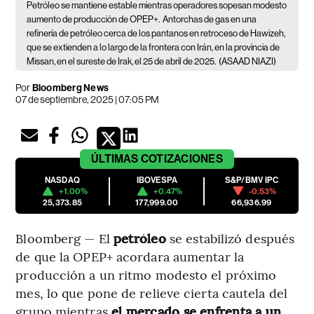
Petróleo se mantiene estable mientras operadores sopesan modesto
aumento de producción de OPEP+.
Antorchas de gas en una
refinería de petróleo cerca de los pantanos en retroceso de Hawizeh,
que se extienden a lo largo de la frontera con Irán, en la provincia de
Missan, en el sureste de Irak, el 25 de abril de 2025.
(ASAAD NIAZI)
Por
Bloomberg News
07 de septiembre, 2025 | 07:05 PM
ÚLTIMAS
COTIZACIONES
NASDAQ
IBOVESPA
S&P/BMV IPC
+1.00%
+0.47%
-0.53%
25,373.85
177,999.00
66,936.99
Bloomberg — El
petróleo
se estabilizó después
de que la OPEP+ acordara aumentar la
producción a un ritmo modesto el próximo
mes, lo que pone de relieve cierta cautela del
grupo mientras
el mercado se enfrenta a un