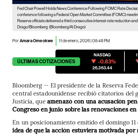
Fed Chair Powell Holds News Conference Following FOMC Rate Decisi
conference following a Federal Open Market Committee (FOMC) meeting 
Reserve officials delivered a third consecutive interest-rate reduction and
Drago/Bloomberg
(Bloomberg/Al Drago)
Por
Amara Omeokwe
11 de enero, 2026 | 08:48 PM
NASDAQ
-0.83%
ÚLTIMAS
COTIZACIONES
26,363.44
Bloomberg — El presidente de la Reserva Fede
central estadounidense recibió citatorios del
Justicia, que
amenazó con una acusación penal
Congreso en junio sobre las renovaciones en l
En un posicionamiento emitido el domingo 11 
idea de que la acción estuviera motivada por 