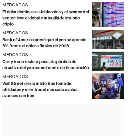
MERCADOS
El dólar domina las stablecoins y el avance del
sector lleva el debate más allá del mundo
cripto
MERCADOS
Bank of America prevé que el yen se aprecie
6% frente al dólar a finales de 2026
MERCADOS
Carry trade resiste pese a la pérdida de
atractivo del yen como fuente de financiación
MERCADOS
Wall Street cierra mixto tras toma de
utilidades y mientras el mercado evalúa
avances con Irán