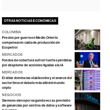
OTRAS NOTICIAS ECONÓMICAS
COLOMBIA
Precios por guerra en Medio Oriente
compensaron caída de producción de
Ecopetrol
MERCADOS
Fondos de cobertura sufren fuertes pérdidas
por desplome de acciones ligadas a la IA
MERCADOS
El dólar domina las stablecoins y el avance del
sector lleva el debate más allá del mundo
cripto
NEGOCIOS
Siemens eleva por segunda vez su previsión
de ganancias por centros de datos y software