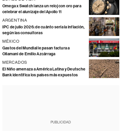
Omega x Swatch lanza un reloj con oro para
celebrar el alunizaje del Apollo 11
ARGENTINA
IPC de julio 2026: de cuánto sería la inflación,
según las consultoras
MÉXICO
Gastos del Mundial le pasan factura a
Ollamani de Emilio Azcárraga
MERCADOS
El Niño amenaza a América Latina y Deutsche
Bank identifica los países más expuestos
PUBLICIDAD