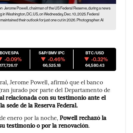
on
Jerome Powell, chairman of the US Federal Reserve, during a news
in Washington, DC, US, on Wednesday, Dec. 10, 2025. Federal
 maintained their outlook for just one cut in 2026. Photographer: Al
IBOVESPA
S&P/BMV IPC
BTC/USD
-0.09%
-0.46%
-0.32%
177,726.17
66,525.18
64,580.43
ral, Jerome Powell, afirmó que el banco
 gran jurado por parte del Departamento de
 relacionada con su testimonio ante el
a sede de la Reserva Federal.
de enero por la noche,
Powell rechazó la
su testimonio o por la renovación
.