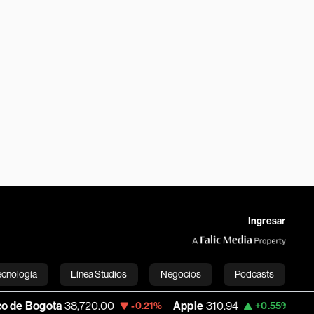
Ingresar
ecnología
Línea Studios
Negocios
Podcasts
8,720.00
Apple
310.94
USD COP
3,175.9
-0.21%
+0.55%
English